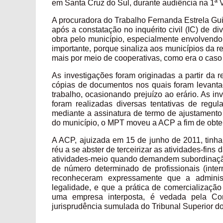
em Santa Cruz do Sul, durante audiência na 1ª V
A procuradora do Trabalho Fernanda Estrela Gui
após a constatação no inquérito civil (IC) de d
obra pelo município, especialmente envolvendo 
importante, porque sinaliza aos municípios da re
mais por meio de cooperativas, como era o caso 
As investigações foram originadas a partir da
cópias de documentos nos quais foram levantad
trabalho, ocasionando prejuízo ao erário. As i
foram realizadas diversas tentativas de regul
mediante a assinatura de termo de ajustamento 
do município, o MPT moveu a ACP a fim de obter t
A ACP, ajuizada em 15 de junho de 2011, tinha p
réu a se abster de terceirizar as atividades-fin
atividades-meio quando demandem subordinação 
de número determinado de profissionais (inte
reconheceram expressamente que a administ
legalidade, e que a prática de comercializaçã
uma empresa interposta, é vedada pela Con
jurisprudência sumulada do Tribunal Superior d