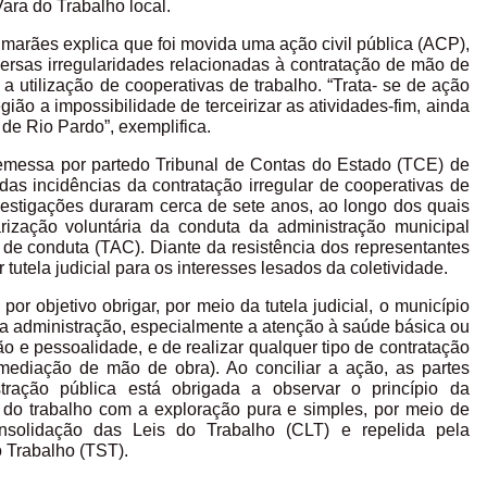
ara do Trabalho local.
marães explica que foi movida uma ação civil pública (ACP),
iversas irregularidades relacionadas à contratação de mão de
a utilização de cooperativas de trabalho. “Trata- se de ação
gião a impossibilidade de terceirizar as atividades-fim, ainda
de Rio Pardo”, exemplifica.
 remessa por partedo Tribunal de Contas do Estado (TCE) de
as incidências da contratação irregular de cooperativas de
nvestigações duraram cerca de sete anos, ao longo dos quais
arização voluntária da conduta da administração municipal
de conduta (TAC). Diante da resistência dos representantes
utela judicial para os interesses lesados da coletividade.
or objetivo obrigar, por meio da tutela judicial, o município
s da administração, especialmente a atenção à saúde básica ou
e pessoalidade, e de realizar qualquer tipo de contratação
rmediação de mão de obra). Ao conciliar a ação, as partes
ração pública está obrigada a observar o princípio da
o do trabalho com a exploração pura e simples, por meio de
solidação das Leis do Trabalho (CLT) e repelida pela
o Trabalho (TST).