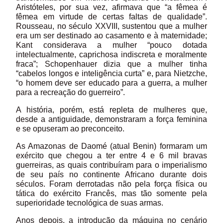
Aristóteles, por sua vez, afirmava que “a fêmea é
fêmea em virtude de certas faltas de qualidade”.
Rousseau, no século XXVIII, sustentou que a mulher
era um ser destinado ao casamento e à maternidade;
Kant considerava a mulher “pouco dotada
intelectualmente, caprichosa indiscreta e moralmente
fraca”; Schopenhauer dizia que a mulher tinha
“cabelos longos e inteligência curta” e, para Nietzche,
“o homem deve ser educado para a guerra, a mulher
para a recreação do guerreiro”.
A história, porém, está repleta de mulheres que,
desde a antiguidade, demonstraram a força feminina
e se opuseram ao preconceito.
As Amazonas de Daomé (atual Benin) formaram um
exército que chegou a ter entre 4 e 6 mil bravas
guerreiras, as quais contribuíram para o imperialismo
de seu país no continente Africano durante dois
séculos. Foram derrotadas não pela força física ou
tática do exército Francês, mas tão somente pela
superioridade tecnológica de suas armas.
Anos depois, a introdução da máquina no cenário