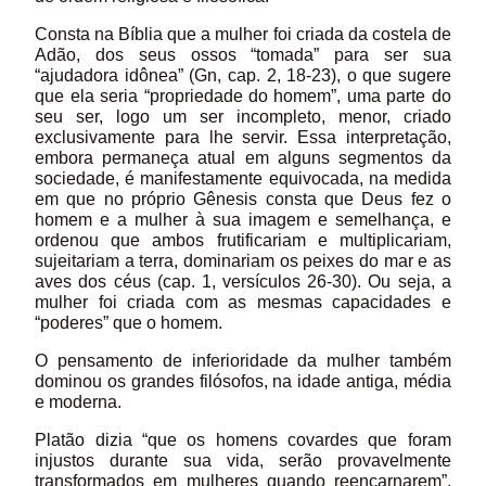
Consta na Bíblia que a mulher foi criada da costela de
Adão, dos seus ossos “tomada” para ser sua
“ajudadora idônea” (Gn, cap. 2, 18-23), o que sugere
que ela seria “propriedade do homem”, uma parte do
seu ser, logo um ser incompleto, menor, criado
exclusivamente para lhe servir. Essa interpretação,
embora permaneça atual em alguns segmentos da
sociedade, é manifestamente equivocada, na medida
em que no próprio Gênesis consta que Deus fez o
homem e a mulher à sua imagem e semelhança, e
ordenou que ambos frutificariam e multiplicariam,
sujeitariam a terra, dominariam os peixes do mar e as
aves dos céus (cap. 1, versículos 26-30). Ou seja, a
mulher foi criada com as mesmas capacidades e
“poderes” que o homem.
O pensamento de inferioridade da mulher também
dominou os grandes filósofos, na idade antiga, média
e moderna.
Platão dizia “que os homens covardes que foram
injustos durante sua vida, serão provavelmente
transformados em mulheres quando reencarnarem”.