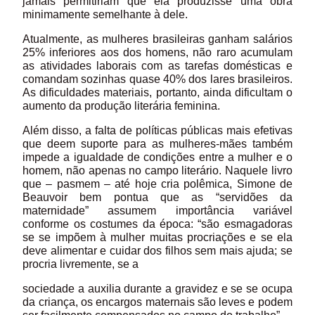
jamais permitiriam que ela produzisse uma obra
minimamente semelhante à dele.
Atualmente, as mulheres brasileiras ganham salários
25% inferiores aos dos homens, não raro acumulam
as atividades laborais com as tarefas domésticas e
comandam sozinhas quase 40% dos lares brasileiros.
As dificuldades materiais, portanto, ainda dificultam o
aumento da produção literária feminina.
Além disso, a falta de políticas públicas mais efetivas
que deem suporte para as mulheres-mães também
impede a igualdade de condições entre a mulher e o
homem, não apenas no campo literário. Naquele livro
que – pasmem – até hoje cria polêmica, Simone de
Beauvoir bem pontua que as “servidões da
maternidade” assumem importância variável
conforme os costumes da época: “são esmagadoras
se se impõem à mulher muitas procriações e se ela
deve alimentar e cuidar dos filhos sem mais ajuda; se
procria livremente, se a
sociedade a auxilia durante a gravidez e se se ocupa
da criança, os encargos maternais são leves e podem