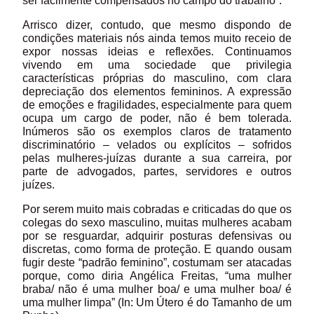
ser facilmente compensados no campo do trabalho”.
Arrisco dizer, contudo, que mesmo dispondo de
condições materiais nós ainda temos muito receio de
expor nossas ideias e reflexões. Continuamos
vivendo em uma sociedade que privilegia
características próprias do masculino, com clara
depreciação dos elementos femininos. A expressão
de emoções e fragilidades, especialmente para quem
ocupa um cargo de poder, não é bem tolerada.
Inúmeros são os exemplos claros de tratamento
discriminatório – velados ou explícitos – sofridos
pelas mulheres-juízas durante a sua carreira, por
parte de advogados, partes, servidores e outros
juízes.
Por serem muito mais cobradas e criticadas do que os
colegas do sexo masculino, muitas mulheres acabam
por se resguardar, adquirir posturas defensivas ou
discretas, como forma de proteção. E quando ousam
fugir deste “padrão feminino”, costumam ser atacadas
porque, como diria Angélica Freitas, “uma mulher
braba/ não é uma mulher boa/ e uma mulher boa/ é
uma mulher limpa” (In: Um Útero é do Tamanho de um