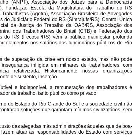
alho (ANPT), Associação dos Juízes para a Democracia
), Fundação Escola da Magistratura do Trabalho do RS
rabalhistas (Agetra), Associação Brasileira de Advogados
es do Judiciário Federal do RS (Sintrajufe/RS), Central Única
cial da Justiça do Trabalho da OAB/RS, Associação dos
entral dos Trabalhadores do Brasil (CTB) e Federação dos
 do RS (Fecosul/RS) vêm a público manifestar profunda
rcelamentos nos salários dos funcionários públicos do Rio
s de superação da crise em nosso estado, mas não pode
 insegurança infligida em milhares de trabalhadores, com
cia relativizada. Historicamente nossas organizações
onte de sustento, inserção
dutível e indisponível, a remuneração dos trabalhadores é
ador de trabalho, tanto público como privado.
no do Estado do Rio Grande do Sul e a sociedade civil não
contrarão soluções que garantam mínimos civilizatórios, sem
 custo das alegadas más administrações àqueles que de boa-
 fazem atuar as responsabilidades do Estado com serviços