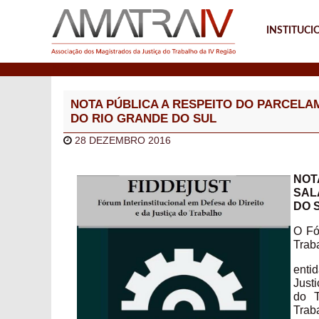
INSTITUCI
Notícias
NOTA PÚBLICA A RESPEITO DO PARCELA
DO RIO GRANDE DO SUL
28 DEZEMBRO 2016
NOT
SAL
DO 
O Fó
Traba
enti
Just
do T
Trab