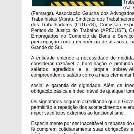
Trab
(AJD
(Femargs), Associação Gaúcha dos Advogados T
Trabalhistas (Abrat), Sindicato dos Trabalhador
dos Trabalhadores (CUT/RS), Comissão Espe
Peritos da Justiça do Trabalho (APEJUST), C
Empregados no Comércio de Bens e Serviços
preocupação com a recorrência de atrasos e pa
Grande do Sul.
A entidade entende a necessidade de medida
considerar razoável a humilhação e profunda
salários agredidos e a própria sobrevivên
compreendem o salário como a mais elementar f
social e garantia de dignidade. Além de irre
obrigação básica e indeclinável de qualquer tom
Os signatários seguem acreditando que o Gover
permitirão a repetição dos acontecimentos e en
impor sacrifícios extremos ao funcionalismo.
Especialmente por ser inaceitável o repasse do
fé cumprem cotidianamente suas obrigações e