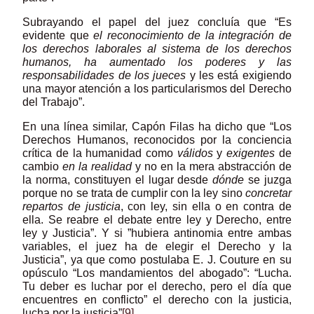
Subrayando el papel del juez concluía que “Es
evidente que
el reconocimiento de la integración de
los derechos laborales al sistema de los derechos
humanos, ha aumentado los poderes y las
responsabilidades de los jueces
y les está exigiendo
una mayor atención a los particularismos del Derecho
del Trabajo”.
En una línea similar, Capón Filas ha dicho que “Los
Derechos Humanos, reconocidos por la conciencia
crítica de la humanidad como
válidos
y
exigentes
de
cambio
en la realidad
y no en la mera abstracción de
la norma, constituyen el lugar desde
dónde
se juzga
porque no se trata de cumplir con la ley sino
concretar
repartos de justicia
, con ley, sin ella o en contra de
ella. Se reabre el debate entre ley y Derecho, entre
ley y Justicia”. Y si ”hubiera antinomia entre ambas
variables, el juez ha de elegir el Derecho y la
Justicia”, ya que como postulaba E. J. Couture en su
opúsculo “Los mandamientos del abogado”: “Lucha.
Tu deber es luchar por el derecho, pero el día que
encuentres en conflicto” el derecho con la justicia,
lucha por la justicia”
[9]
.