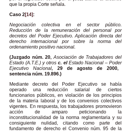
que la propia Corte señala.
Caso 2
[14]
:
Negociación colectiva en el sector público.
Reducción de la remuneración del
personal por
decretos
del P
oder
E
jecutiv
o. A
plicación
directa del
derecho
internacional
por sobre la norma del
ordenamiento positivo nacional.
(Juzgado núm. 20,
Asociación de Trabajadores del
Estado (A.T.E.) y otros
c. el
E
stado
N
acional
–
P
oder
Ejecutivo N
acional
,
29 de
agosto
de 2000,
sentencia núm. 19.896
.)
Mediante decreto del Poder Ejecutivo se había
operado una reducción salarial de ciertos
funcionarios públicos, en violación de los principios
de la materia laboral y de los convenios colectivos
vigentes. En respuesta, los trabajadores promovieron
acción de amparo peticionando la
inconstitucionalidad de la norma reglamentaria y su
consiguiente nulidad, citando como parte del
fundamento de derecho el Convenio núm. 95 de la