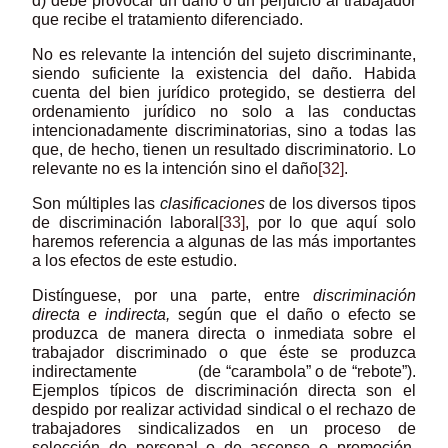
d) debe provocar un daño o un perjuicio al trabajador
que recibe el tratamiento diferenciado.
No es relevante la intención del sujeto discriminante,
siendo suficiente la existencia del daño. Habida
cuenta del bien jurídico protegido, se destierra del
ordenamiento jurídico no solo a las conductas
intencionadamente discriminatorias, sino a todas las
que, de hecho, tienen un resultado discriminatorio. Lo
relevante no es la intención sino el daño
[32]
.
Son múltiples las
clasificaciones
de los diversos tipos
de discriminación laboral
[33]
, por lo que aquí solo
haremos referencia a algunas de las más importantes
a los efectos de este estudio.
Distínguese, por una parte, entre
discriminación
directa e indirecta,
según que el daño o efecto se
produzca de manera directa o inmediata sobre el
trabajador discriminado o que éste se produzca
indirectamente (de “carambola” o de “rebote”).
Ejemplos típicos de discriminación directa son el
despido por realizar actividad sindical o el rechazo de
trabajadores sindicalizados en un proceso de
selección de personal o de ascenso o promoción.