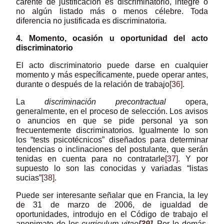
carente de justificación es discriminatorio, integre o
no algún listado más o menos célebre. Toda
diferencia no justificada es discriminatoria.
4. Momento, ocasión u oportunidad del acto
discriminatorio
El acto discriminatorio puede darse en cualquier
momento y más específicamente, puede operar antes,
durante o después de la relación de trabajo
[36]
.
La
discriminación precontractual
opera,
generalmente, en el proceso de selección. Los avisos
o anuncios en que se pide personal ya son
frecuentemente discriminatorios. Igualmente lo son
los “tests psicotécnicos” diseñados para determinar
tendencias o inclinaciones del postulante, que serán
tenidas en cuenta para no contratarle
[37]
. Y por
supuesto lo son las conocidas y variadas “listas
sucias”
[38]
.
Puede ser interesante señalar que en Francia, la ley
de 31 de marzo de 2006, de igualdad de
oportunidades, introdujo en el Código de trabajo el
anonimato de los
curriculum vitae
[39]
.
Por lo demás,