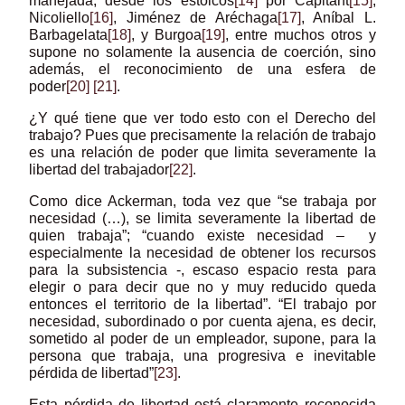
manejada, desde los estoicos
[14]
por Capitant
[15]
,
Nicoliello
[16]
, Jiménez de Aréchaga
[17]
, Aníbal L.
Barbagelata
[18]
, y Burgoa
[19]
, entre muchos otros y
supone no solamente la ausencia de coerción, sino
además, el reconocimiento de una esfera de
poder
[20]
[21]
.
¿Y qué tiene que ver todo esto con el Derecho del
trabajo? Pues que precisamente la relación de trabajo
es una relación de poder que limita severamente la
libertad del trabajador
[22]
.
Como dice Ackerman, toda vez que “se trabaja por
necesidad (…), se limita severamente la libertad de
quien trabaja”; “cuando existe necesidad – y
especialmente la necesidad de obtener los recursos
para la subsistencia -, escaso espacio resta para
elegir o para decir que no y muy reducido queda
entonces el territorio de la libertad”. “El trabajo por
necesidad, subordinado o por cuenta ajena, es decir,
sometido al poder de un empleador, supone, para la
persona que trabaja, una progresiva e inevitable
pérdida de libertad”
[23]
.
Esta pérdida de libertad está claramente reconocida