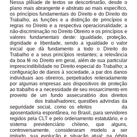
Nessa plêiade de textos se descortinarão, desde o
plano mais abrangente e abstrato ao mais específico,
os princípios fundamentais do Direito e do Direito do
Trabalho, as funções e a distinção de princípios e
regras no Direito e a respectiva operacionalidade; a
não-discriminação no Direito Obreiro e os princípios e
valores fundamentais deste: igualdade, proteção,
dignidade e liberdade, sendo a igualdade o valor
inicial que dá fundamento a todo o Direito do
Trabalho e a seus princípios restantes; a relevância
da boa fé no Direito em geral, além de sua particular
imprescindibilidade no Direito especial do Trabalho; a
configuração de danos à sociedade, a par dos danos
individuais aos obreiros, perpetrados reiteradamente
por algumas empresas aos dispositivos de proteção
ao trabalho e a necessidade de seu ressarcimento em
proveito de um fundo assecuratório dos direitos
dos trabalhadores; questões advindas da
seguridade social, como os efeitos da
aposentadoria espontânea, no Brasil, para servidores
regidos pela CLT e pelo ordenamento estatutário, e o
sistema previdenciário chileno, que alguns,
controversamente, consideraram modelo a ser
imitado, sua evolução e situação atual; na órbita