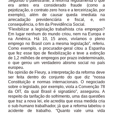
Segundo o palestrante, a reforma regulamenta o que
era antes era considerado fraude (como a
pejotização, o contrato zero hora e a terceirização, por
exemplo), além de causar queda imediata na
arrecadação previdenciária e fiscal, e, em
consequência, o fim da Previdência Social.
“Flexibilizar a legislação trabalhista cria empregos?
Em lugar nenhum do mundo criou, nem na Europa e
na América. Há 10, 15 anos, vivíamos o pleno
emprego no Brasil com a mesma legislação”, referiu.
Como exemplo, o procurador-geral citou a Espanha
que fez esse tipo de flexibilização e teve a extinção
de 1,2 milhões de empregos por prazo indeterminado,
o que gerou um verdadeiro abismo social no país
europeu.
Na opinião de Fleury, a interpretação da reforma deve
ser feita dentro do conjunto do que diz “nossa
Constituição e normas internacionais. O negociado
sobre o legislado, por exemplo, viola a Convenção 78
da OIT, da qual Brasil é signatário”, assegurou. A
respeito da tarifação do sofrimento, uma das questões
que traz a nova lei, ele acredita que essa medida cria
o sub-humano trabalhador, já que a reforma tabelou o
acidente de trabalho. “Quanto vale uma vida