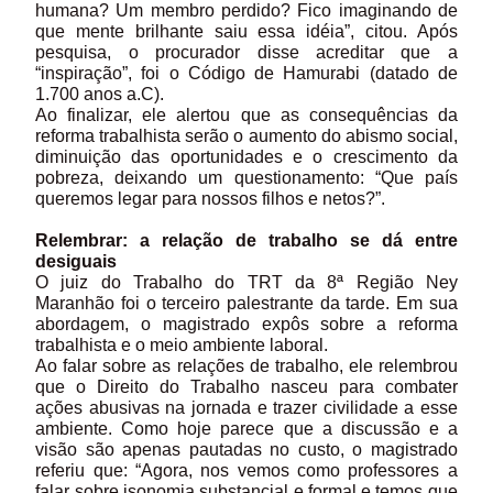
humana? Um membro perdido? Fico imaginando de
que mente brilhante saiu essa idéia”, citou. Após
pesquisa, o procurador disse acreditar que a
“inspiração”, foi o Código de Hamurabi (datado de
1.700 anos a.C).
Ao finalizar, ele alertou que as consequências da
reforma trabalhista serão o aumento do abismo social,
diminuição das oportunidades e o crescimento da
pobreza, deixando um questionamento: “Que país
queremos legar para nossos filhos e netos?”.
Relembrar: a relação de trabalho se dá entre
desiguais
O juiz do Trabalho do TRT da 8ª Região Ney
Maranhão foi o terceiro palestrante da tarde. Em sua
abordagem, o magistrado expôs sobre a reforma
trabalhista e o meio ambiente laboral.
Ao falar sobre as relações de trabalho, ele relembrou
que o Direito do Trabalho nasceu para combater
ações abusivas na jornada e trazer civilidade a esse
ambiente. Como hoje parece que a discussão e a
visão são apenas pautadas no custo, o magistrado
referiu que: “Agora, nos vemos como professores a
falar sobre isonomia substancial e formal e temos que