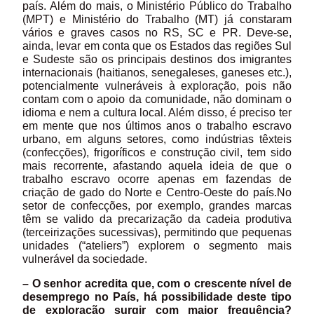
país. Além do mais, o Ministério Público do Trabalho
(MPT) e Ministério do Trabalho (MT) já constaram
vários e graves casos no RS, SC e PR. Deve-se,
ainda, levar em conta que os Estados das regiões Sul
e Sudeste são os principais destinos dos imigrantes
internacionais (haitianos, senegaleses, ganeses etc.),
potencialmente vulneráveis à exploração, pois não
contam com o apoio da comunidade, não dominam o
idioma e nem a cultura local. Além disso, é preciso ter
em mente que nos últimos anos o trabalho escravo
urbano, em alguns setores, como indústrias têxteis
(confecções), frigoríficos e construção civil, tem sido
mais recorrente, afastando aquela ideia de que o
trabalho escravo ocorre apenas em fazendas de
criação de gado do Norte e Centro-Oeste do país.No
setor de confecções, por exemplo, grandes marcas
têm se valido da precarização da cadeia produtiva
(terceirizações sucessivas), permitindo que pequenas
unidades (“ateliers”) explorem o segmento mais
vulnerável da sociedade.
– O senhor acredita que, com o crescente nível de
desemprego no País, há possibilidade deste tipo
de exploração surgir com maior frequência?