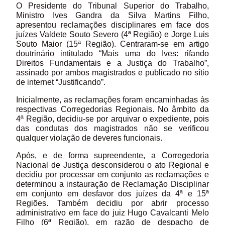
O Presidente do Tribunal Superior do Trabalho,
Ministro Ives Gandra da Silva Martins Filho,
apresentou reclamações disciplinares em face dos
juízes Valdete Souto Severo (4ª Região) e Jorge Luis
Souto Maior (15ª Região). Centraram-se em artigo
doutrinário intitulado “Mais uma do Ives: rifando
Direitos Fundamentais e a Justiça do Trabalho”,
assinado por ambos magistrados e publicado no sítio
de internet “Justificando”.
Inicialmente, as reclamações foram encaminhadas às
respectivas Corregedorias Regionais. No âmbito da
4ª Região, decidiu-se por arquivar o expediente, pois
das condutas dos magistrados não se verificou
qualquer violação de deveres funcionais.
Após, e de forma supreendente, a Corregedoria
Nacional de Justiça desconsiderou o ato Regional e
decidiu por processar em conjunto as reclamações e
determinou a instauração de Reclamação Disciplinar
em conjunto em desfavor dos juízes da 4ª e 15ª
Regiões. Também decidiu por abrir processo
administrativo em face do juiz Hugo Cavalcanti Melo
Filho (6ª Região), em razão de despacho de