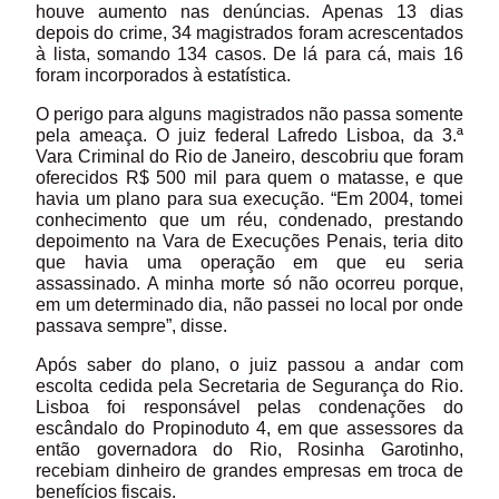
houve aumento nas denúncias. Apenas 13 dias
depois do crime, 34 magistrados foram acrescentados
à lista, somando 134 casos. De lá para cá, mais 16
foram incorporados à estatística.
O perigo para alguns magistrados não passa somente
pela ameaça. O juiz federal Lafredo Lisboa, da 3.ª
Vara Criminal do Rio de Janeiro, descobriu que foram
oferecidos R$ 500 mil para quem o matasse, e que
havia um plano para sua execução. “Em 2004, tomei
conhecimento que um réu, condenado, prestando
depoimento na Vara de Execuções Penais, teria dito
que havia uma operação em que eu seria
assassinado. A minha morte só não ocorreu porque,
em um determinado dia, não passei no local por onde
passava sempre”, disse.
Após saber do plano, o juiz passou a andar com
escolta cedida pela Secretaria de Segurança do Rio.
Lisboa foi responsável pelas condenações do
escândalo do Propinoduto 4, em que assessores da
então governadora do Rio, Rosinha Garotinho,
recebiam dinheiro de grandes empresas em troca de
benefícios fiscais.