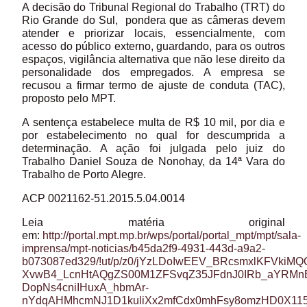
A decisão do Tribunal Regional do Trabalho (TRT) do
Rio Grande do Sul, pondera que as câmeras devem
atender e priorizar locais, essencialmente, com
acesso do público externo, guardando, para os outros
espaços, vigilância alternativa que não lese direito da
personalidade dos empregados. A empresa se
recusou a firmar termo de ajuste de conduta (TAC),
proposto pelo MPT.
A sentença estabelece multa de R$ 10 mil, por dia e
por estabelecimento no qual for descumprida a
determinação. A ação foi julgada pelo juiz do
Trabalho Daniel Souza de Nonohay, da 14ª Vara do
Trabalho de Porto Alegre.
ACP 0021162-51.2015.5.04.0014
Leia matéria original
em:
http://portal.mpt.mp.br/wps/portal/portal_mpt/mpt/sala-
imprensa/mpt-noticias/b45da2f9-4931-443d-a9a2-
b073087ed329/!ut/p/z0/jYzLDoIwEEV_BRcsmxlKFVki
XvwB4_LcnHtAQgZS00M1ZFSvqZ35JFdnJ0IRb_aYRMn
DopNs4cniIHuxA_hbmAr-
nYdqAHMhcmNJ1D1kuliXx2mfCdx0mhFsy8omzHD0X115