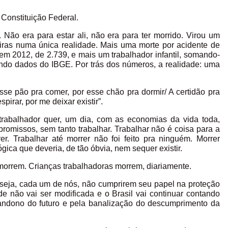
 Constituição Federal.
Não era para estar ali, não era para ter morrido. Virou um
eiras numa única realidade. Mais uma morte por acidente de
em 2012, de 2.739, e mais um trabalhador infantil, somando-
undo dados do IBGE. Por trás dos números, a realidade: uma
se pão pra comer, por esse chão pra dormir/ A certidão pra
pirar, por me deixar existir”.
rabalhador quer, um dia, com as economias da vida toda,
romissos, sem tanto trabalhar. Trabalhar não é coisa para a
er. Trabalhar até morrer não foi feito pra ninguém. Morrer
lógica que deveria, de tão óbvia, nem sequer existir.
morrem. Crianças trabalhadoras morrem, diariamente.
 seja, cada um de nós, não cumprirem seu papel na proteção
ade não vai ser modificada e o Brasil vai continuar contando
bandono do futuro e pela banalização do descumprimento da