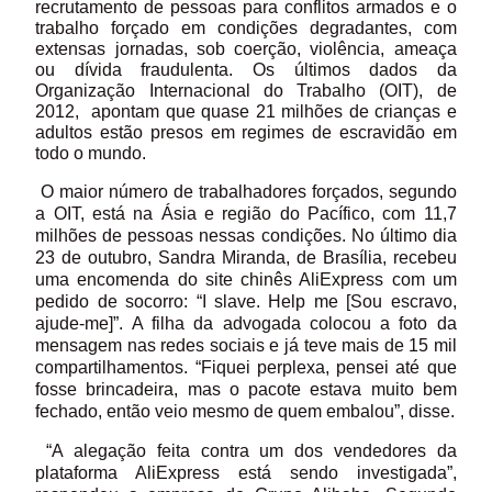
recrutamento de pessoas para conflitos armados e o
trabalho forçado em condições degradantes, com
extensas jornadas, sob coerção, violência, ameaça
ou dívida fraudulenta. Os últimos dados da
Organização Internacional do Trabalho (OIT), de
2012, apontam que quase 21 milhões de crianças e
adultos estão presos em regimes de escravidão em
todo o mundo.
O maior número de trabalhadores forçados, segundo
a OIT, está na Ásia e região do Pacífico, com 11,7
milhões de pessoas nessas condições. No último dia
23 de outubro, Sandra Miranda, de Brasília, recebeu
uma encomenda do site chinês AliExpress com um
pedido de socorro: “I slave. Help me [Sou escravo,
ajude-me]”. A filha da advogada colocou a foto da
mensagem nas redes sociais e já teve mais de 15 mil
compartilhamentos. “Fiquei perplexa, pensei até que
fosse brincadeira, mas o pacote estava muito bem
fechado, então veio mesmo de quem embalou”, disse.
“A alegação feita contra um dos vendedores da
plataforma AliExpress está sendo investigada”,