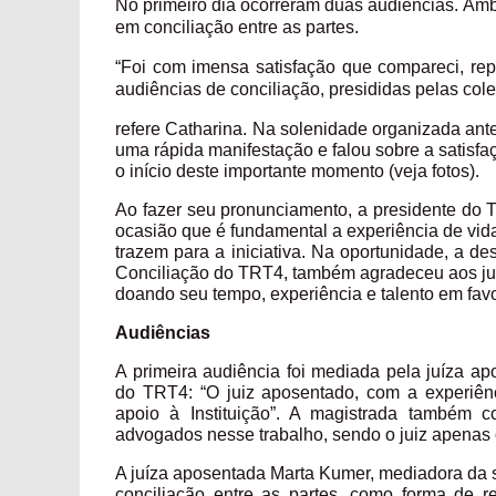
No primeiro dia ocorreram duas audiências.
Amb
em conciliação entre as partes.
“Foi com imensa satisfação que compareci, r
audiências de conciliação, presididas pelas col
refere Catharina. Na solenidade organizada ant
uma rápida manifestação e falou sobre a satisf
o início deste importante momento (veja fotos).
Ao fazer seu pronunciamento, a presidente do
ocasião que é fundamental a experiência de vi
trazem para a iniciativa. Na oportunidade, a
Conciliação do TRT4, também agradeceu aos juí
doando seu tempo, experiência e talento em favo
Audiências
A primeira audiência foi mediada pela juíza ap
do TRT4: “O juiz aposentado, com a experiên
apoio à Instituição”. A magistrada também c
advogados nesse trabalho, sendo o juiz apenas o 
A juíza aposentada Marta Kumer, mediadora da 
conciliação entre as partes, como forma de 