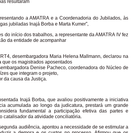
as resultaram
epresentando a AMATRA e a Coordenadoria do Jubilados, às
egas jubiladas Inajá Borba e Marta Kumer”,
es do início dos trabalhos, a representante da AMATRA IV fez
ação da entidade de acompanhar
 TRT4, desembargadora Maria Helena Mallmann, declarou na
da que os magistrados aposentados
 desembargadora Denise Pacheco, coordenadora do Núcleo de
zes que integram o projeto,
r da causa da Justiça.
osentada Inajá Borba, que avaliou positivamente a iniciativa
cia acumulada ao longo da judicatura, prestará um grande
onsidera fundamental a participação efetiva das partes e
catalisador da atividade conciliatória.
segunda audiência, apontou a necessidade de se estimular a
reduzir a demora e os custos no processo. Afirmou que os