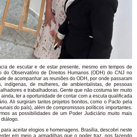
ncia de escutar e de estar presente, mesmo em tempos de
ivo do Observatório de Direitos Humanos (ODH) do CNJ no
idade de acompanhar as reuniões do ODH, por onde passaram
s, indígenas, de mulheres, de ambientalistas, de pessoas
lhadores e trabalhadoras. Gente que não costuma ter muito
 ainda, ter a oportunidade de contar com a escuta qualificada
o. Ali surgiram tantos projetos bonitos, como o Pacto pela
nais do país), além de compromissos políticos importantes.
armos as possibilidades de um Poder Judiciário muito mais
 diálogo.
 para aceitar elogios e homenagens. Brasília, descobri neste
perder em meio a armadilhas que o poder traz, nos fazendo