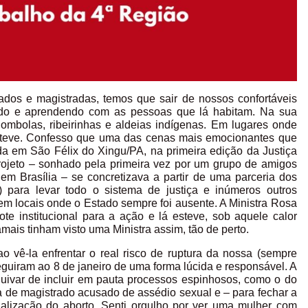
ados e magistradas, temos que sair de nossos confortáveis
endo e aprendendo com as pessoas que lá habitam. Na sua
ombolas, ribeirinhas e aldeias indígenas. Em lugares onde
steve. Confesso que uma das cenas mais emocionantes que
ada em São Félix do Xingu/PA, na primeira edição da Justiça
rojeto – sonhado pela primeira vez por um grupo de amigos
m Brasília – se concretizava a partir de uma parceria dos
ara levar todo o sistema de justiça e inúmeros outros
em locais onde o Estado sempre foi ausente. A Ministra Rosa
te institucional para a ação e lá esteve, sob aquele calor
mais tinham visto uma Ministra assim, tão de perto.
 vê-la enfrentar o real risco de ruptura da nossa (sempre
eguiram ao 8 de janeiro de uma forma lúcida e responsável. A
ivar de incluir em pauta processos espinhosos, como o do
 de magistrado acusado de assédio sexual e – para fechar a
alização do aborto. Senti orgulho por ver uma mulher com