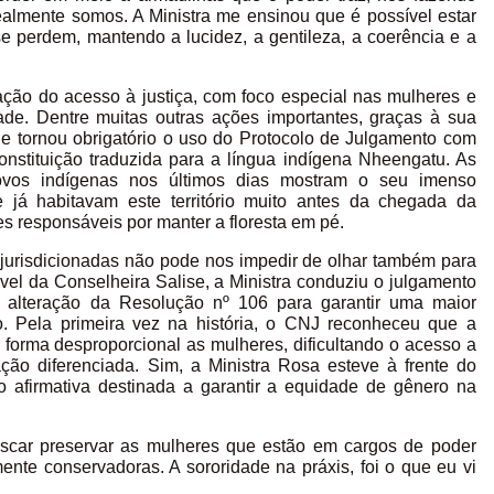
almente somos. A Ministra me ensinou que é possível estar
se perdem, mantendo a lucidez, a gentileza, a coerência e a
ção do acesso à justiça, com foco especial nas mulheres e
ade. Dentre muitas outras ações importantes, graças à sua
e tornou obrigatório o uso do Protocolo de Julgamento com
nstituição traduzida para a língua indígena Nheengatu. As
ovos indígenas nos últimos dias mostram o seu imenso
á habitavam este território muito antes da chegada da
es responsáveis por manter a floresta em pé.
 jurisdicionadas não pode nos impedir de olhar também para
vel da Conselheira Salise, a Ministra conduziu o julgamento
a alteração da Resolução nº 106 para garantir uma maior
o. Pela primeira vez na história, o CNJ reconheceu que a
e forma desproporcional as mulheres, dificultando o acesso a
ão diferenciada. Sim, a Ministra Rosa esteve à frente do
 afirmativa destinada a garantir a equidade de gênero na
uscar preservar as mulheres que estão em cargos de poder
nte conservadoras. A sororidade na práxis, foi o que eu vi