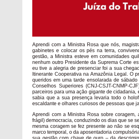
Aprendi com a Ministra Rosa que nós, magistr
gabinetes e colocar os pés na terra, conviv
gestão, a Ministra esteve em comunidades quil
nenhum outro Presidente da Suprema Corte e
eu tive a alegria de presenciar foi a sua cheg
Itinerante Cooperativa na Amazônia Legal. O p
queridos em uma tarde ensolarada de sábado e
Conselhos Superiores (CNJ-CSJT-CNMP-CJF) p
parceiros para uma ação gigante de cidadania, 
sabia que a sua presença levaria todo o holofo
escaldante e olhares curiosos de pessoas que ja
Aprendi com a Ministra Rosa sobre coragem, ao
frágil) democracia, conduzindo os dias que se s
mesma coragem se fez presente ao não se esqu
marco temporal, o da aposentadoria compulsória
sua gestão com chave de ouro – da descrimin