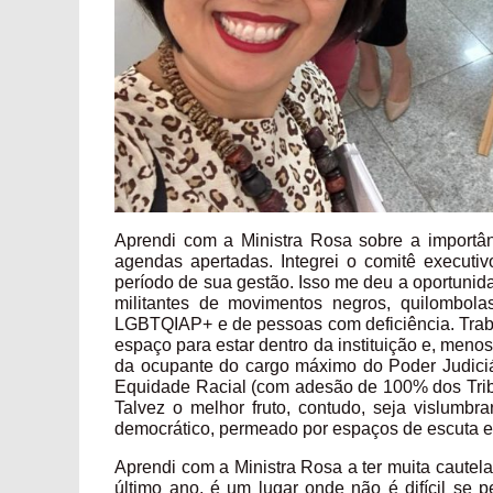
Aprendi com a Ministra Rosa sobre a importâ
agendas apertadas. Integrei o comitê execut
período de sua gestão. Isso me deu a oportun
militantes de movimentos negros, quilombola
LGBTQIAP+ e de pessoas com deficiência. Traba
espaço para estar dentro da instituição e, menos
da ocupante do cargo máximo do Poder Judiciári
Equidade Racial (com adesão de 100% dos Tribu
Talvez o melhor fruto, contudo, seja vislumbr
democrático, permeado por espaços de escuta e
Aprendi com a Ministra Rosa a ter muita cautela
último ano, é um lugar onde não é difícil se 