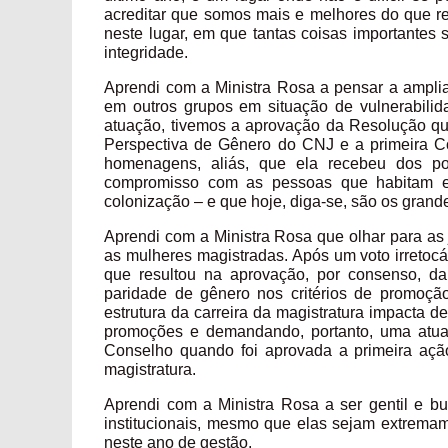
acreditar que somos mais e melhores do que re
neste lugar, em que tantas coisas importantes 
integridade.
Aprendi com a Ministra Rosa a pensar a amplia
em outros grupos em situação de vulnerabilid
atuação, tivemos a aprovação da Resolução qu
Perspectiva de Gênero do CNJ e a primeira Co
homenagens, aliás, que ela recebeu dos p
compromisso com as pessoas que habitam e j
colonização – e que hoje, diga-se, são os grand
Aprendi com a Ministra Rosa que olhar para as
as mulheres magistradas. Após um voto irretocá
que resultou na aprovação, por consenso, d
paridade de gênero nos critérios de promoçã
estrutura da carreira da magistratura impacta d
promoções e demandando, portanto, uma atuaç
Conselho quando foi aprovada a primeira ação
magistratura.
Aprendi com a Ministra Rosa a ser gentil e b
institucionais, mesmo que elas sejam extremame
neste ano de gestão.