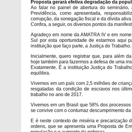
Proposta gerará efetiva degradação da popu
Ao falar no painel de abertura do seminário
Previdência, como apresentada, responsabil
corrupção, da sonegação fiscal e da dívida ativa
Confira, a seguir, os diversos pontos da manifest
Agradeço em nome da AMATRA IV e em nome de
Sul por esta oportunidade de estarmos aqui p
instituição que faço parte, a Justiça do Trabalho.
Inicialmente, quero registrar que, para além 
hoje também para fazermos a defesa de uma insti
Exatamente. É a instituição Justiça do Trabalh
equilibra.
Vivemos em um país com 2,5 milhões de criança
resgatadas da condição de escravos nos últi
trabalho no ano de 2017.
Vivemos em um Brasil que 58% dos processos do
se convive com o contumaz descumprimento da l
E é neste contexto de miséria e precarização d
ordens, que se apresenta uma Proposta de Em
população e o aumento da pobreza.