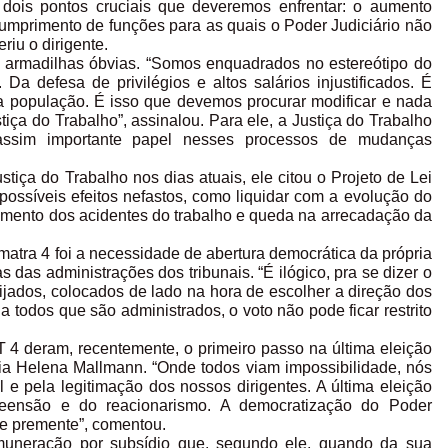
 dois pontos cruciais que deveremos enfrentar: o aumento
 cumprimento de funções para as quais o Poder Judiciário não
riu o dirigente.
 armadilhas óbvias. “Somos enquadrados no estereótipo do
. Da defesa de privilégios e altos salários injustificados. É
a população. É isso que devemos procurar modificar e nada
tiça do Trabalho”, assinalou. Para ele, a Justiça do Trabalho
assim importante papel nesses processos de mudanças
iça do Trabalho nos dias atuais, ele citou o Projeto de Lei
 possíveis efeitos nefastos, como liquidar com a evolução do
 aumento dos acidentes do trabalho e queda na arrecadação da
atra 4 foi a necessidade de abertura democrática da própria
s das administrações dos tribunais. “É ilógico, pra se dizer o
lijados, colocados de lado na hora de escolher a direção dos
 a todos que são administrados, o voto não pode ficar restrito
 4 deram, recentemente, o primeiro passo na última eleição
ria Helena Mallmann. “Onde todos viam impossibilidade, nós
 e pela legitimação dos nossos dirigentes. A última eleição
eensão e do reacionarismo. A democratização do Poder
 e premente”, comentou.
muneração por subsídio que, segundo ele, quando da sua