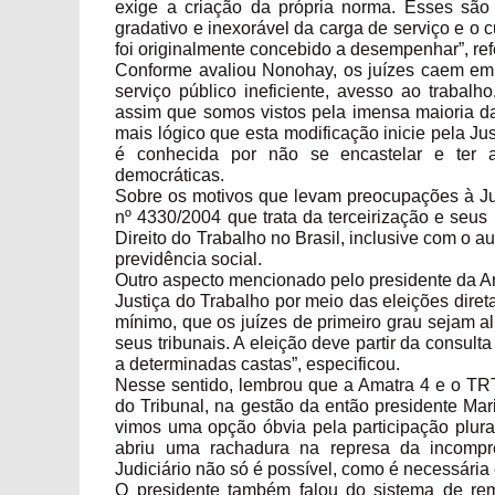
exige a criação da própria norma. Esses são
gradativo e inexorável da carga de serviço e o
foi originalmente concebido a desempenhar”, refe
Conforme avaliou Nonohay, os juízes caem em
serviço público ineficiente, avesso ao trabalho
assim que somos vistos pela imensa maioria d
mais lógico que esta modificação inicie pela Jus
é conhecida por não se encastelar e ter 
democráticas.
Sobre os motivos que levam preocupações à Just
nº 4330/2004 que trata da terceirização e seus
Direito do Trabalho no Brasil, inclusive com o
previdência social.
Outro aspecto mencionado pelo presidente da Am
Justiça do Trabalho por meio das eleições direta
mínimo, que os juízes de primeiro grau sejam a
seus tribunais. A eleição deve partir da consulta
a determinadas castas”, especificou.
Nesse sentido, lembrou que a Amatra 4 e o TRT
do Tribunal, na gestão da então presidente Ma
vimos uma opção óbvia pela participação plural
abriu uma rachadura na represa da incompr
Judiciário não só é possível, como é necessária
O presidente também falou do sistema de re