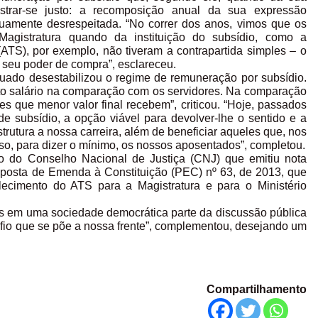
ostrar-se justo: a recomposição anual da sua expressão
nuamente desrespeitada. “No correr dos anos, vimos que os
Magistratura quando da instituição do subsídio, como a
ATS), por exemplo, não tiveram a contrapartida simples – o
 seu poder de compra”, esclareceu.
uado desestabilizou o regime de remuneração por subsídio.
arto salário na comparação com os servidores. Na comparação
es que menor valor final recebem”, criticou. “Hoje, passados
 subsídio, a opção viável para devolver-lhe o sentido e a
trutura a nossa carreira, além de beneficiar aqueles que, nos
so, para dizer o mínimo, os nossos aposentados”, completou.
to do Conselho Nacional de Justiça (CNJ) que emitiu nota
roposta de Emenda à Constituição (PEC) nº 63, de 2013, que
lecimento do ATS para a Magistratura e para o Ministério
s em uma sociedade democrática parte da discussão pública
fio que se põe a nossa frente”, complementou, desejando um
Compartilhamento