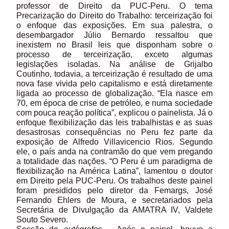
professor de Direito da PUC-Peru. O tema
Precarização do Direito do Trabalho: terceirização foi
o enfoque das exposições. Em sua palestra, o
desembargador Júlio Bernardo ressaltou que
inexistem no Brasil leis que disponham sobre o
processo de terceirização, exceto algumas
legislações isoladas. Na análise de Grijalbo
Coutinho, todavia, a terceirização é resultado de uma
nova fase vivida pelo capitalismo e está diretamente
ligada ao processo de globalização. “Ela nasce em
70, em época de crise de petróleo, e numa sociedade
com pouca reação política”, explicou o painelista. Já o
enfoque flexibilização das leis trabalhistas e as suas
desastrosas consequências no Peru fez parte da
exposição de Alfredo Villavicencio Rios. Segundo
ele, o país anda na contramão do que vem pregando
a totalidade das nações. “O Peru é um paradigma de
flexibilização na América Latina”, lamentou o doutor
em Direito pela PUC-Peru. Os trabalhos deste painel
foram presididos pelo diretor da Femargs, José
Fernando Ehlers de Moura, e secretariados pela
Secretária de Divulgação da AMATRA IV, Valdete
Souto Severo.