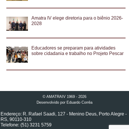
Amatra IV elege diretoria para o biênio 2026-
2028
Educadores se preparam para atividades
sobre cidadania e trabalho no Projeto Pescar
© AMATRAIV 1969 - 2026
Desenvolvido por
Eduardo Corrêa
Endereço: R. Rafael Saadi, 127 - Menino Deus, Porto Alegre -
RS, 90110-310
Telefone: (51) 3231 5759