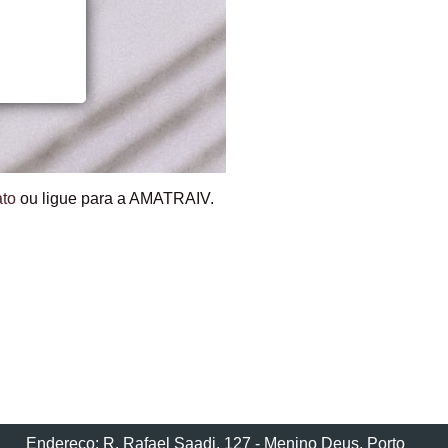
ato
ou ligue para a AMATRAIV.
Endereço: R. Rafael Saadi, 127 - Menino Deus, Porto