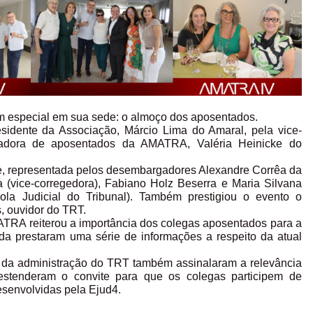
m especial em sua sede: o almoço dos aposentados.
esidente da Associação, Márcio Lima do Amaral, pela vice-
enadora de aposentados da AMATRA, Valéria Heinicke do
e, representada pelos desembargadores Alexandre Corrêa da
a (vice-corregedora), Fabiano Holz Beserra e Maria Silvana
cola Judicial do Tribunal). Também prestigiou o evento o
 ouvidor do TRT.
MATRA reiterou a importância dos colegas aposentados para a
nda prestaram uma série de informações a respeito da atual
da administração do TRT também assinalaram a relevância
 estenderam o convite para que os colegas participem de
desenvolvidas pela Ejud4.