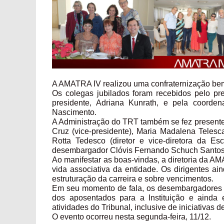
A AMATRA IV realizou uma confraternização be
Os colegas jubilados foram recebidos pelo pr
presidente, Adriana Kunrath, e pela coord
Nascimento.
A Administração do TRT também se fez present
Cruz (vice-presidente), Maria Madalena Telesc
Rotta Tedesco (diretor e vice-diretora da Es
desembargador Clóvis Fernando Schuch Santos,
Ao manifestar as boas-vindas, a diretoria da A
vida associativa da entidade. Os dirigentes ai
estruturação da carreira e sobre vencimentos.
Em seu momento de fala, os desembargadores 
dos aposentados para a Instituição e ainda
atividades do Tribunal, inclusive de iniciativas 
O evento ocorreu nesta segunda-feira, 11/12.