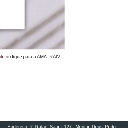
ato
ou ligue para a AMATRAIV.
Endereço: R. Rafael Saadi, 127 - Menino Deus, Porto