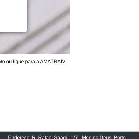
ato
ou ligue para a AMATRAIV.
Endereço: R. Rafael Saadi, 127 - Menino Deus, Porto