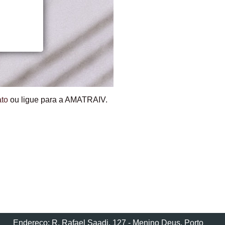
ato
ou ligue para a AMATRAIV.
Endereço: R. Rafael Saadi, 127 - Menino Deus, Porto