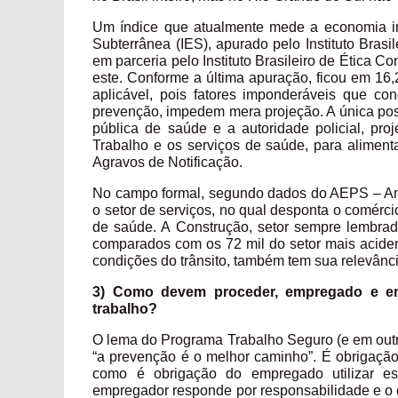
Um índice que atualmente mede a economia in
Subterrânea (IES), apurado pelo Instituto Bras
em parceria pelo Instituto Brasileiro de Ética 
este. Conforme a última apuração, ficou em 16,
aplicável, pois fatores imponderáveis que co
prevenção, impedem mera projeção. A única poss
pública de saúde e a autoridade policial, pr
Trabalho e os serviços de saúde, para alime
Agravos de Notificação.
No campo formal, segundo dados do AEPS – Anuár
o setor de serviços, no qual desponta o comérc
de saúde. A Construção, setor sempre lembrad
comparados com os 72 mil do setor mais acident
condições do trânsito, também tem sua relevânci
3) Como devem proceder, empregado e emp
trabalho?
O lema do Programa Trabalho Seguro (e em outr
“a prevenção é o melhor caminho”. É obrigaçã
como é obrigação do empregado utilizar es
empregador responde por responsabilidade e o 