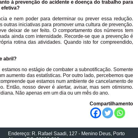
anto à prevenção do acidente e doença do trabalho para
 efetiva?
cia e nem poder para determinar ou prever essa redução.
outras iniciativas para promover uma cultura de prevenção.
ve deixar de ser feito. O comportamento dos números tem
lhada ainda com intensidade. Recorde-se que a prevenção é
ópria rotina das atividades. Quando isto for compreendido,
 abril?
is, estamos no estágio de combater a subnotificação. Somente
s um aumento das estatísticas. Por outro lado, percebemos que
 compreende que estamos num ambiente de cancelamento de
ho. Então, nosso dever é alertar, avisar, mas sem otimismo.
otidiana. Não apenas em um dia ou um mês do ano.
Compartilhamento
Endereço: R. Rafael Saadi, 127 - Menino Deus, Porto