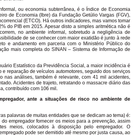
formal, ou economia subterrânea, é o Índice de Economia
ileiro de Economia (Ibre) da Fundação Getúlio Vargas (FGV),
Concorrencial (ETCO). Há outros indicadores, mas vamos tomar
2% do PIB em 2015. Apesar disto a simples aritmética não é
ncorrem, no ambiente informal, sobretudo a negligência de
ibilidade de se conhecer com maior exatidão é junto à rede
ojeto e andamento em parceria com o Ministério Público do
ntação mais completa do SINAN – Sistema de Informação de
io Estatístico da Previdência Social, a maior incidência é
io e reparação de veículos automotores, seguido dos serviços
o nas análises, também é relevante, com 41 mil acidentes,
ado. Acidentes de trajeto, retratando o massacre diário das
a, contribuído com 106 mil.
regador, ante a situações de risco no ambiente de
as palavras de muitas entidades que se dedicam ao tema) é:
o do empregador fornecer os meios para a prevenção, assim
tes meios, colocados à disposição pelo empregador. O
empregado pode ser demitido até mesmo por justa causa, ao