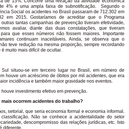
ca de 13%. Concorre uma retração da atividade econômica
 de 4% e uma ampla faixa de subnotificação. Segundo o
ência Social os acidentes no Brasil passaram de 712.302 em
32 em 2015. Gostaríamos de acreditar que o Programa
 outras tantas campanhas de prevenção tiveram efetividade,
os avaliar, diante das duas constatações, que tiveram
s para que esses números não fossem maiores. Importante
amares continuam inaceitáveis. Ainda, se observa que o
 não teve redução na mesma proporção, sempre recordando
é muito mais difícil de ocultar.
Sul situou-se em terceiro lugar no Brasil, em número de
m houve um acréscimo de óbitos por mil acidentes, que era
maior incidência e também maior gravidade nos eventos.
 houve investimento efetivo em prevenção.
e mais ocorrem acidentes do trabalho?
os, setorial, que seria economia formal e economia informal.
 classificação. Não se conhece a acidentalidade do setor
recariedade, descompromisso das relações jurídicas, etc. Isto
é diferente.