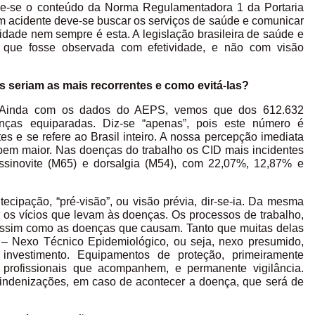
rde-se o conteúdo da Norma Regulamentadora 1 da Portaria
m acidente deve-se buscar os serviços de saúde e comunicar
lidade nem sempre é esta. A legislação brasileira de saúde e
a que fosse observada com efetividade, e não com visão
s seriam as mais recorrentes e como evitá-las?
. Ainda com os dados do AEPS, vemos que dos 612.632
ças equiparadas. Diz-se “apenas”, pois este número é
s e se refere ao Brasil inteiro. A nossa percepção imediata
bem maior. Nas doenças do trabalho os CID mais incidentes
ossinovite (M65) e dorsalgia (M54), com 22,07%, 12,87% e
cipação, “pré-visão”, ou visão prévia, dir-se-ia. Da mesma
ar os vícios que levam às doenças. Os processos de trabalho,
assim como as doenças que causam. Tanto que muitas delas
– Nexo Técnico Epidemiológico, ou seja, nexo presumido,
investimento. Equipamentos de proteção, primeiramente
o, profissionais que acompanhem, e permanente vigilância.
e indenizações, em caso de acontecer a doença, que será de