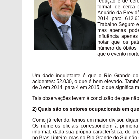
redução é de cer
formal, de cerca
Anuário da Previd
2014 para 612.6
Trabalho Seguro e
mas apenas podem
influência apena
notar que os pat
número de óbitos
que o evento morte 
Um dado inquietante é que o Rio Grande do 
acidentes: 52.030, o que é bem elevado. També
de 3 em 2014, para 4 em 2015, o que significa 
Tais observações levam à conclusão de que não
2) Quais são os setores ocupacionais em qu
Como já referido, temos um maior divisor, digam
Os números oficiais correspondem à primeira
informal, dada sua própria característica, de p
no Brasil inteiro, mas no Rio Grande do Sul não 