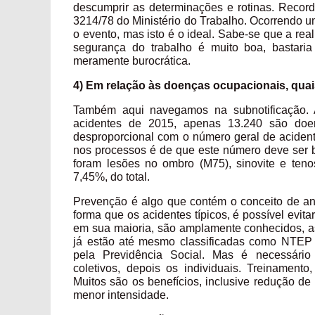
descumprir as determinações e rotinas. Reco
3214/78 do Ministério do Trabalho. Ocorrendo u
o evento, mas isto é o ideal. Sabe-se que a rea
segurança do trabalho é muito boa, bastari
meramente burocrática.
4) Em relação às doenças ocupacionais, quai
Também aqui navegamos na subnotificação
acidentes de 2015, apenas 13.240 são doen
desproporcional com o número geral de acidente
nos processos é de que este número deve ser 
foram lesões no ombro (M75), sinovite e ten
7,45%, do total.
Prevenção é algo que contém o conceito de ante
forma que os acidentes típicos, é possível evit
em sua maioria, são amplamente conhecidos, 
já estão até mesmo classificadas como NTEP 
pela Previdência Social. Mas é necessário 
coletivos, depois os individuais. Treinament
Muitos são os benefícios, inclusive redução d
menor intensidade.