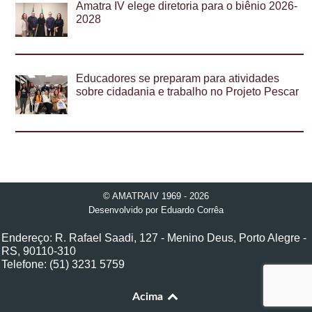
Amatra IV elege diretoria para o biênio 2026-
2028
Educadores se preparam para atividades
sobre cidadania e trabalho no Projeto Pescar
© AMATRAIV 1969 - 2026
Desenvolvido por
Eduardo Corrêa
Endereço: R. Rafael Saadi, 127 - Menino Deus, Porto Alegre -
RS, 90110-310
Telefone: (51) 3231 5759
Acima