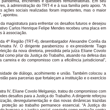
o pandemia, enchentes e questões remuneratórias. Em seu
res, à administração do TRT-4 e à sua família pelo apoio. “A
as ações sociais realizadas foram importantes, mas o maior
”, apontou.
a magistratura para enfrentar os desafios futuros e desejou
trativo Carlos Henrique Felipe Mendes recebeu uma placa em
s à associação.
o da 4ª Região (TRT-4), desembargador Alexandre Corrêa da
matra IV. O dirigente parabenizou o ex-presidente Tiago
leição da nova diretoria, presidida pela juíza Eliane Covolo
al como pilar da Justiça do Trabalho, atuando na defesa das
a carreira e do compromisso com a eficiência jurisdicional”,
ssidade de diálogo, acolhimento e união. Também colocou a
tão para parcerias que fortaleçam a instituição e o exercício
tra IV, Eliane Covolo Melgarejo, tratou do compromisso com
es desafios para a Justiça do Trabalho. A dirigente reforçou
ilização, desregulamentação e das novas dinâmicas trazidas
 a proteção ao trabalho permanece essencial. “A Justiça do
ade humana e a justiça social, servindo como proteção contra