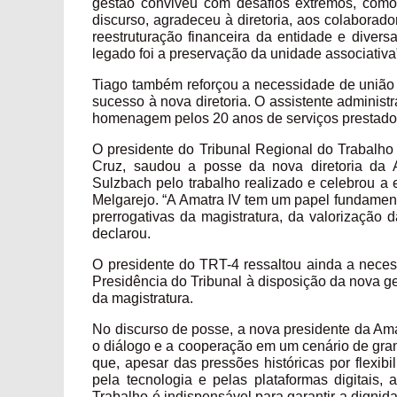
gestão conviveu com desafios extremos, com
discurso, agradeceu à diretoria, aos colaborado
reestruturação financeira da entidade e divers
legado foi a preservação da unidade associativa
Tiago também reforçou a necessidade de união d
sucesso à nova diretoria. O assistente adminis
homenagem pelos 20 anos de serviços prestado
O presidente do Tribunal Regional do Trabalh
Cruz, saudou a posse da nova diretoria da A
Sulzbach pelo trabalho realizado e celebrou a e
Melgarejo. “A Amatra IV tem um papel fundament
prerrogativas da magistratura, da valorização d
declarou.
O presidente do TRT-4 ressaltou ainda a nece
Presidência do Tribunal à disposição da nova ges
da magistratura.
No discurso de posse, a nova presidente da Ama
o diálogo e a cooperação em um cenário de grand
que, apesar das pressões históricas por flexib
pela tecnologia e pelas plataformas digitais,
Trabalho é indispensável para garantir a dignid