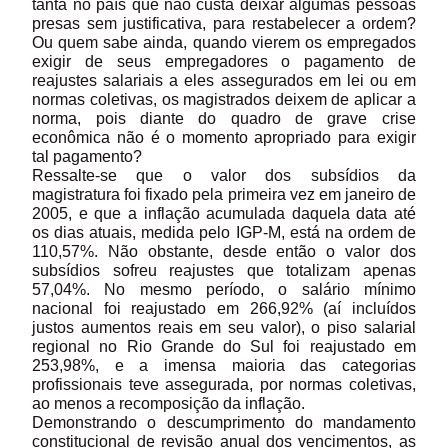
tanta no país que não custa deixar algumas pessoas
presas sem justificativa, para restabelecer a ordem?
Ou quem sabe ainda, quando vierem os empregados
exigir de seus empregadores o pagamento de
reajustes salariais a eles assegurados em lei ou em
normas coletivas, os magistrados deixem de aplicar a
norma, pois diante do quadro de grave crise
econômica não é o momento apropriado para exigir
tal pagamento?
Ressalte-se que o valor dos subsídios da
magistratura foi fixado pela primeira vez em janeiro de
2005, e que a inflação acumulada daquela data até
os dias atuais, medida pelo IGP-M, está na ordem de
110,57%. Não obstante, desde então o valor dos
subsídios sofreu reajustes que totalizam apenas
57,04%. No mesmo período, o salário mínimo
nacional foi reajustado em 266,92% (aí incluídos
justos aumentos reais em seu valor), o piso salarial
regional no Rio Grande do Sul foi reajustado em
253,98%, e a imensa maioria das categorias
profissionais teve assegurada, por normas coletivas,
ao menos a recomposição da inflação.
Demonstrando o descumprimento do mandamento
constitucional de revisão anual dos vencimentos, as