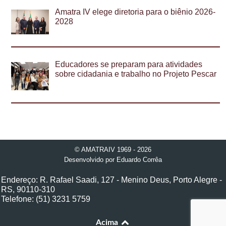
Amatra IV elege diretoria para o biênio 2026-
2028
Educadores se preparam para atividades
sobre cidadania e trabalho no Projeto Pescar
© AMATRAIV 1969 - 2026
Desenvolvido por
Eduardo Corrêa
Endereço: R. Rafael Saadi, 127 - Menino Deus, Porto Alegre -
RS, 90110-310
Telefone: (51) 3231 5759
Acima