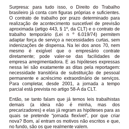
Surpresa: para tudo isso, o Direito do Trabalho
brasileiro já conta com figuras próprias e suficientes.
O contrato de trabalho por prazo determinado para
realização de acontecimento suscetível de previsão
aproximada (artigo 443, § 1º, da CLT) e o contrato de
trabalho temporário (Lei n º 6.019/74) permitem
adaptar força de serviço a necessidades curtas, sem
indenizações de dispensa. Na lei dos anos 70, nem
mesmo é exigível que o empresário contrate
diretamente; pode valer-se das facilidades de
empresa arregimentadora. E as hipóteses expressas
nessa lei são exatamente as ditas pela reportagem:
necessidade transitória de substituição de pessoal
permanente e acréscimo extraordinário de serviços.
Para completar, desde 2001, a jornada a tempo
parcial está prevista no artigo 58-A da CLT.
Então, se tanto falam que já temos leis trabalhistas
demais (a ideia não é minha, mas dos
precarizadores) e elas já regram as hipóteses para as
quais se pretende “jornada flexível”, por que criar
nova? Bom, aí entram os motivos não escritos e que,
no fundo, são os que realmente valem.