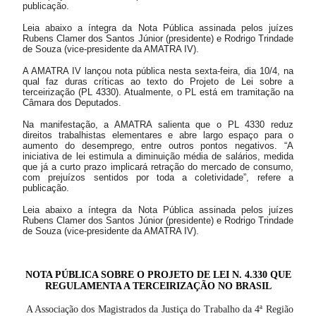
publicação.
Leia abaixo a íntegra da Nota Pública assinada pelos juízes
Rubens Clamer dos Santos Júnior (presidente) e Rodrigo Trindade
de Souza (vice-presidente da AMATRA IV).
A AMATRA IV lançou nota pública nesta sexta-feira, dia 10/4, na
qual faz duras críticas ao texto do Projeto de Lei sobre a
terceirização (PL 4330). Atualmente, o PL está em tramitação na
Câmara dos Deputados.
Na manifestação, a AMATRA salienta que o PL 4330 reduz
direitos trabalhistas elementares e abre largo espaço para o
aumento do desemprego, entre outros pontos negativos. “A
iniciativa de lei estimula a diminuição média de salários, medida
que já a curto prazo implicará retração do mercado de consumo,
com prejuízos sentidos por toda a coletividade”, refere a
publicação.
Leia abaixo a íntegra da Nota Pública assinada pelos juízes
Rubens Clamer dos Santos Júnior (presidente) e Rodrigo Trindade
de Souza (vice-presidente da AMATRA IV).
NOTA PÚBLICA SOBRE O PROJETO DE LEI N. 4.330 QUE
REGULAMENTA A TERCEIRIZAÇÃO NO BRASIL
A Associação dos Magistrados da Justiça do Trabalho da 4ª Região