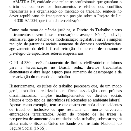
– AMATRA-IV, entidade que reúne os profissionais que guardam o
ofício de conhecer os fundamentos e efeitos dos conflitos
trabalhistas e a organização do mercado de trabalho, sente-se no
dever republicano de franquear sua posição sobre o Projeto de Lei
n. 4.330-A/2004, que trata da terceirização.
Como todo ramo da ciência jurídica, o Direito do Trabalho e seus
instrumentos devem buscar renovação e avanço. Não é, todavia,
admissível que o fetiche da modernização legislativa sirva à simples
redução de garantias sociais, aumento de despesas previdenciárias,
agravamento do déficit fiscal, retração do mercado de consumo e
privilégio de específicos setores empresariais.
O PL 4.330 prevê afastamento de limites civilizatórios mínimos
para a terceirização no Brasil, reduz direitos trabalhistas
elementares e abre largo espaço para aumento do desemprego e da
precarização do mercado de trabalho.
Historicamente, os juízes do trabalho percebem que, de um modo
geral, trabalho terceirizado tem firme associação com práticas
discriminatórias, amplos inadimplementos de direitos sociais
básicos e todo tipo de infortúnios relacionados ao ambiente laboral.
Apenas como exemplo, tem-se que quatro em cada cinco acidentes
de trabalho, inclusive os que resultam em morte, envolvem
empregados terceirizados. Além do projeto de lei trazer a
perspectiva de aumento dos mutilados pelo trabalho, sobrecarregará
ainda mais o Sistema Único de Saúde e o Instituto Nacional do
Seguro Social (INSS).