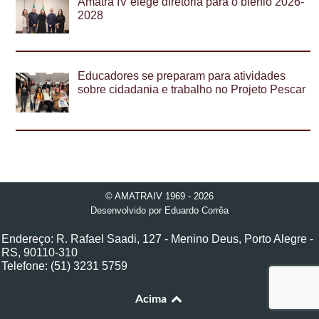
Amatra IV elege diretoria para o biênio 2026-
2028
Educadores se preparam para atividades
sobre cidadania e trabalho no Projeto Pescar
© AMATRAIV 1969 - 2026
Desenvolvido por
Eduardo Corrêa
Endereço: R. Rafael Saadi, 127 - Menino Deus, Porto Alegre -
RS, 90110-310
Telefone: (51) 3231 5759
Acima