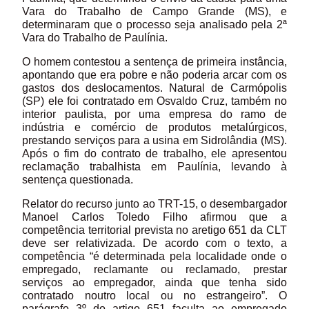
Vara do Trabalho de Campo Grande (MS), e
determinaram que o processo seja analisado pela 2ª
Vara do Trabalho de Paulínia.
O homem contestou a sentença de primeira instância,
apontando que era pobre e não poderia arcar com os
gastos dos deslocamentos. Natural de Carmópolis
(SP) ele foi contratado em Osvaldo Cruz, também no
interior paulista, por uma empresa do ramo de
indústria e comércio de produtos metalúrgicos,
prestando serviços para a usina em Sidrolândia (MS).
Após o fim do contrato de trabalho, ele apresentou
reclamação trabalhista em Paulínia, levando à
sentença questionada.
Relator do recurso junto ao TRT-15, o desembargador
Manoel Carlos Toledo Filho afirmou que a
competência territorial prevista no aretigo 651 da CLT
deve ser relativizada. De acordo com o texto, a
competência “é determinada pela localidade onde o
empregado, reclamante ou reclamado, prestar
serviços ao empregador, ainda que tenha sido
contratado noutro local ou no estrangeiro”. O
parágrafo 3º do artigo 651 faculta ao empregado