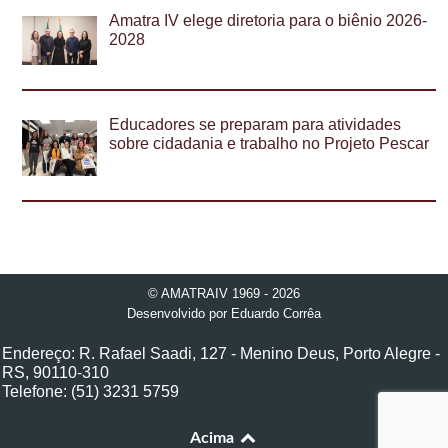
Amatra IV elege diretoria para o biênio 2026-
2028
Educadores se preparam para atividades
sobre cidadania e trabalho no Projeto Pescar
© AMATRAIV 1969 - 2026
Desenvolvido por
Eduardo Corrêa
Endereço: R. Rafael Saadi, 127 - Menino Deus, Porto Alegre -
RS, 90110-310
Telefone: (51) 3231 5759
Acima