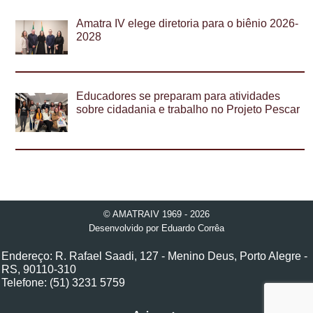
Amatra IV elege diretoria para o biênio 2026-
2028
Educadores se preparam para atividades
sobre cidadania e trabalho no Projeto Pescar
© AMATRAIV 1969 - 2026
Desenvolvido por
Eduardo Corrêa
Endereço: R. Rafael Saadi, 127 - Menino Deus, Porto Alegre -
RS, 90110-310
Telefone: (51) 3231 5759