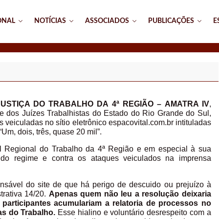
ONAL
NOTÍCIAS
ASSOCIADOS
PUBLICAÇÕES
E
USTIÇA DO TRABALHO DA 4ª REGIÃO – AMATRA IV
,
 e dos Juízes Trabalhistas do Estado do Rio Grande do Sul,
s veiculadas no sítio eletrônico espacovital.com.br intituladas
Um, dois, três, quase 20 mil”.
l Regional do Trabalho da 4ª Região e em especial à sua
o do regime e contra os ataques veiculados na imprensa
sável do site de que há perigo de descuido ou prejuízo à
trativa 14/20.
Apenas quem não leu a resolução deixaria
 participantes acumulariam a relatoria de processos no
as do Trabalho.
Esse hialino e voluntário desrespeito com a