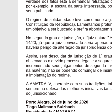
verdade dos fatos está a demandar retratação d
por exemplo, a escuta da parte interessada, p
seria publicado.
O regime de solidariedade teve como norte a ga
Constituição da República). Lamentamos profun
um objetivo a ser buscado e prefira abordagem s
No segundo grau de jurisdição, o “juiz natural
14/20, já que o juiz convocado seria apenas 
haveria perigo de alteração da jurisprudência 
Assim, sem descuidar da jurisdição de 1º grau 
observados o devido processo legal e a seguranç
incrementado seus julgamentos de segunda ins
na matéria), não se podendo comungar de insin
a implantação do regime.
A AMATRA IV, coerente com suas tradições, inf
sempre na defesa das melhores iniciativas ta
do jurisdicionado.
Porto Alegre, 24 de julho de 2020
Tiago Mallmann Sulzbach
Presidente da AMATRA IV