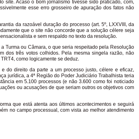
o site. Acaso o bom jornalismo tivesse sido praticado, com,
ossivelmente esse erro grosseiro de apuração dos fatos não
rantia da razoável duração do processo (art. 5º, LXXVIII, da
damente que o site não concorde que a solução célere seja
ensacionalista e sem respaldo no texto da resolução.
” é a Turma ou Câmara, o que seria respeitado pela Resolução
um dos três votos colhidos. Pela mesma singela razão, não
do TRT4, como logicamente se deduz.
e do direito da parte a um processo justo, célere e eficaz,
a jurídica, a 4ª Região do Poder Judiciário Trabalhista teria
tância em 5.100 processos (e não 3.600 como foi noticiado
uações ou acusações de que seriam outros os objetivos com
orma que está atenta aos últimos acontecimentos e seguirá
mbém no campo processual, com vista ao melhor atendimento