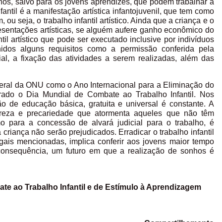
os, salvo para os jovens aprendizes, que podem trabalhar a
fantil é a manifestação artística infantojuvenil, que tem como
ou seja, o trabalho infantil artístico. Ainda que a criança e o
sentações artísticas, se alguém aufere ganho econômico do
ntil artístico que pode ser executado inclusive por indivíduos
dos alguns requisitos como a permissão conferida pela
ial, a fixação das atividades a serem realizadas, além das
eral da ONU como o Ano Internacional para a Eliminação do
rado o Dia Mundial de Combate ao Trabalho Infantil. Nos
ão de educação básica, gratuita e universal é constante. A
reza e precariedade que atormenta aqueles que não têm
o para a concessão de alvará judicial para o trabalho, é
riança não serão prejudicados. Erradicar o trabalho infantil
gais mencionadas, implica conferir aos jovens maior tempo
consequência, um futuro em que a realização de sonhos é
te ao Trabalho Infantil e de Estímulo à Aprendizagem