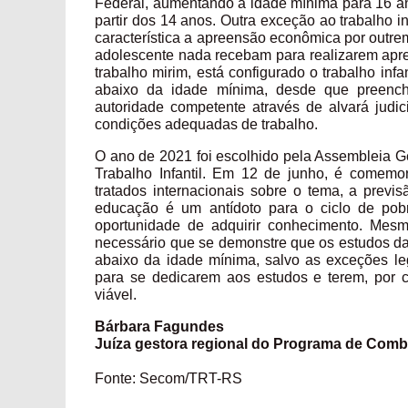
Federal, aumentando a idade mínima para 16 an
partir dos 14 anos. Outra exceção ao trabalho in
característica a apreensão econômica por outrem, 
adolescente nada recebam para realizarem apre
trabalho mirim, está configurado o trabalho infa
abaixo da idade mínima, desde que preenchi
autoridade competente através de alvará judic
condições adequadas de trabalho.
O ano de 2021 foi escolhido pela Assembleia G
Trabalho Infantil. Em 12 de junho, é comemo
tratados internacionais sobre o tema, a previs
educação é um antídoto para o ciclo de pob
oportunidade de adquirir conhecimento. Mesm
necessário que se demonstre que os estudos da c
abaixo da idade mínima, salvo as exceções le
para se dedicarem aos estudos e terem, por 
viável.
Bárbara Fagundes
Juíza gestora regional do Programa de Comba
Fonte: Secom/TRT-RS