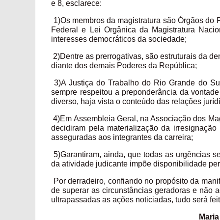
e 8, esclarece:
1)Os membros da magistratura são Órgãos do Pod
Federal e Lei Orgânica da Magistratura Nacion
interesses democráticos da sociedade;
2)Dentre as prerrogativas, são estruturais da 
diante dos demais Poderes da República;
3)A Justiça do Trabalho do Rio Grande do Sul
sempre respeitou a preponderância da vontade 
diverso, haja vista o conteúdo das relações jurí
4)Em Assembleia Geral, na Associação dos Mag
decidiram pela materialização da irresignação
asseguradas aos integrantes da carreira;
5)Garantiram, ainda, que todas as urgências se
da atividade judicante impõe disponibilidade pe
Por derradeiro, confiando no propósito da mani
de superar as circunstâncias geradoras e não a
ultrapassadas as ações noticiadas, tudo será fe
Maria