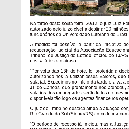
Na tarde desta sexta-feira, 20/12, o juiz Luiz
autorizado pelo juízo cível a destinar 20 milhõe
funcionários da Universidade Luterana do Brasil,
A medida foi possível a partir da iniciativa 
recuperação judicial da Associação Educaciona
Tribunal de Justiça do Estado, oficiou ao TJ/R
dos salários em atraso.
“Por volta das 13h de hoje, foi proferida a de
autorizando-nos a utilizar esses valores, que
salarial. Expedimos no início da tarde o alvar
JT de Canoas, que prontamente nos atendeu, a l
salários dos empregados serão feitos do mesmo
disponíveis tão logo os agentes financeiros ope
O juiz do Trabalho destaca ainda a atuação con
Rio Grande do Sul (Sinpro/RS) como fundamentai
“O período de recesso já iniciou, mas a Justi