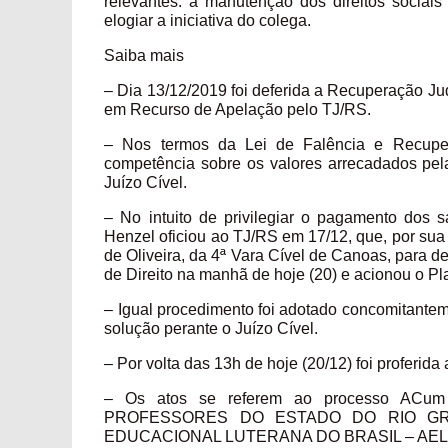
relevantes: a manutenção dos direitos sociai
elogiar a iniciativa do colega.
Saiba mais
– Dia 13/12/2019 foi deferida a Recuperação Ju
em Recurso de Apelação pelo TJ/RS.
– Nos termos da Lei de Falência e Recupe
competência sobre os valores arrecadados pel
Juízo Cível.
– No intuito de privilegiar o pagamento dos 
Henzel oficiou ao TJ/RS em 17/12, que, por sua
de Oliveira, da 4ª Vara Cível de Canoas, para de
de Direito na manhã de hoje (20) e acionou o Pla
– Igual procedimento foi adotado concomitantem
solução perante o Juízo Cível.
– Por volta das 13h de hoje (20/12) foi proferida
– Os atos se referem ao processo ACum
PROFESSORES DO ESTADO DO RIO GR
EDUCACIONAL LUTERANA DO BRASIL – AE