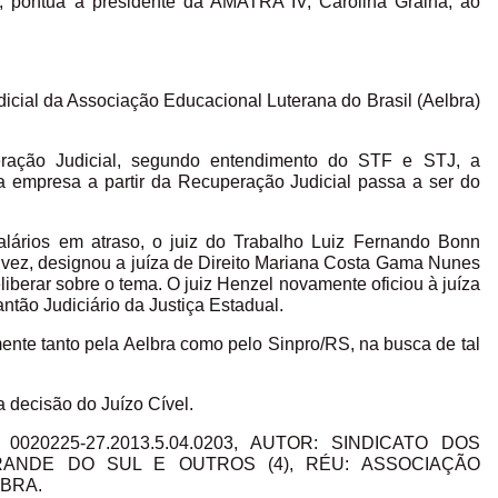
s”, pontua a presidente da AMATRA IV, Carolina Gralha, ao
dicial da Associação Educacional Luterana do Brasil (Aelbra)
ração Judicial, segundo entendimento do STF e STJ, a
a empresa a partir da Recuperação Judicial passa a ser do
salários em atraso, o juiz do Trabalho Luiz Fernando Bonn
 vez, designou a juíza de Direito Mariana Costa Gama Nunes
liberar sobre o tema. O juiz Henzel novamente oficiou à juíza
ntão Judiciário da Justiça Estadual.
ente tanto pela Aelbra como pelo Sinpro/RS, na busca de tal
 a decisão do Juízo Cível.
 0020225-27.2013.5.04.0203, AUTOR: SINDICATO DOS
ANDE DO SUL E OUTROS (4), RÉU: ASSOCIAÇÃO
LBRA.