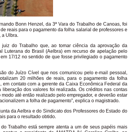
 Fernando Bonn Henzel, da 3ª Vara do Trabalho de Canoas, foi
s de reais para o pagamento da folha salarial de professores e
 a Ulbra.
do juiz do Trabalho que, ao tomar ciência da aprovação da
l Luterana do Brasil (Aelbra) em recurso de apelação pelo
S em 17/12 no sentido de que fosse privilegiado o pagamento
cisão do Juízo Cível que nos comunicou pelo e-mail pessoal,
 totalizam 20 milhões de reais, para o pagamento da folha
á e, em contato com a gerente da Caixa Econômica Federal da
iberação dos valores foi realizada. Os créditos nas contas
 modo até então realizado pelo empregador, e deverão estar
racionalizem a folha de pagamento”, explica o magistrado.
junta da Aelbra e do Sindicato dos Professores do Estado do
s para o resultado obtido.
ça do Trabalho está sempre atenta a um de seus papéis mais