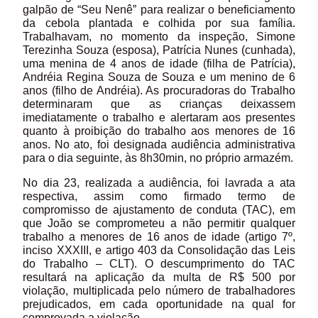
galpão de “Seu Nenê” para realizar o beneficiamento
da cebola plantada e colhida por sua família.
Trabalhavam, no momento da inspeção, Simone
Terezinha Souza (esposa), Patrícia Nunes (cunhada),
uma menina de 4 anos de idade (filha de Patrícia),
Andréia Regina Souza de Souza e um menino de 6
anos (filho de Andréia). As procuradoras do Trabalho
determinaram que as crianças deixassem
imediatamente o trabalho e alertaram aos presentes
quanto à proibição do trabalho aos menores de 16
anos. No ato, foi designada audiência administrativa
para o dia seguinte, às 8h30min, no próprio armazém.
No dia 23, realizada a audiência, foi lavrada a ata
respectiva, assim como firmado termo de
compromisso de ajustamento de conduta (TAC), em
que João se comprometeu a não permitir qualquer
trabalho a menores de 16 anos de idade (artigo 7º,
inciso XXXIII, e artigo 403 da Consolidação das Leis
do Trabalho – CLT). O descumprimento do TAC
resultará na aplicação da multa de R$ 500 por
violação, multiplicada pelo número de trabalhadores
prejudicados, em cada oportunidade na qual for
comprovada a violação.