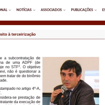
ONAL
NOTÍCIAS
ASSOCIADOS
PUBLICAÇÕES
E
ito à terceirização
re a subcontratação de
tema de uma ADPF (de
2
hoje no STF
. O objetivo
revi, não é questionar a
nem tratar de do binômio
dade.
stampado no artigo 4º-A,
.
nsidera-se prestação de
ontratante da execução de