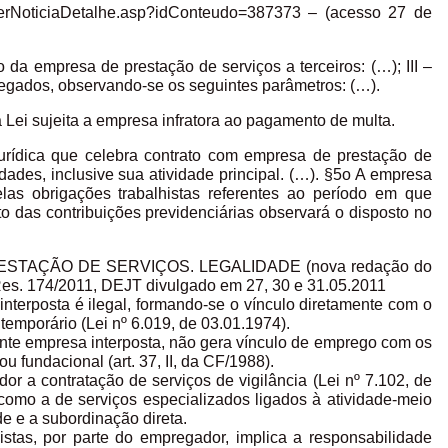
s/verNoticiaDetalhe.asp?idConteudo=387373 – (acesso 27 de
 da empresa de prestação de serviços a terceiros: (…); III –
egados, observando-se os seguintes parâmetros: (…).
 Lei sujeita a empresa infratora ao pagamento de multa.
 jurídica que celebra contrato com empresa de prestação de
dades, inclusive sua atividade principal. (…). §5o A empresa
elas obrigações trabalhistas referentes ao período em que
to das contribuições previdenciárias observará o disposto no
ESTAÇÃO DE SERVIÇOS. LEGALIDADE (nova redação do
– Res. 174/2011, DEJT divulgado em 27, 30 e 31.05.2011
interposta é ilegal, formando-se o vínculo diretamente com o
 temporário (Lei nº 6.019, de 03.01.1974).
diante empresa interposta, não gera vínculo de emprego com os
ou fundacional (art. 37, II, da CF/1988).
or a contratação de serviços de vigilância (Lei nº 7.102, de
omo a de serviços especializados ligados à atividade-meio
de e a subordinação direta.
stas, por parte do empregador, implica a responsabilidade