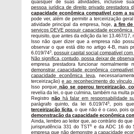
quaisquer de suas atividades, inclusive sua 
pessoa jurídica de direito privado prestadora d
capacidade econômica compatível com a s
pode ver, além de permitir a terceirização geral e
atividade principal da empresa, hoje,
a fim de
serviços DEVE possuir capacidade econômica c
requisito, que antes da edição da lei 13.467/17, 
Isso não quer dizer que a empresa não poss
observar o que está dito no artigo 4-B, mais p
3
6.019/74
,
possuir capital social compatível c
Não significa, contudo, possa deixar de observar
empresa prestadora funcionar normalmente
demonstrar capacidade econômica compatível
capacidade econômica leva
, necessariament
terceirização)
e ao reconhecimento do vínculo
Isso porque
não se operou terceirização, co
revelia da lei, o que culmina, também na multa pr
Registro
não
há falar em responsabilidade su
5
parágrafo quinto, da lei 6.019/74
, pois q
terceirização lícita
, o que não é o caso, pois qu
demonstração da capacidade econômica comp
Ainda, lembro ao leitor que, ao contrário do qu
6
jurisprudência 331 do TST
e da ADC 16 do 
empresa que não demonstre a capacidade econ