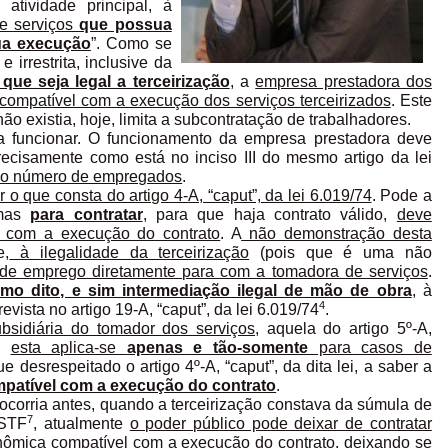
atividade principal, à
e serviços
que possua
ua execução
”. Como se
 irrestrita, inclusive da
 que seja legal a terceirização
, a
empresa prestadora dos
ompatível com a execução dos serviços terceirizados
. Este
não existia, hoje, limita a subcontratação de trabalhadores.
a funcionar. O funcionamento da empresa prestadora deve
recisamente como está no inciso III do mesmo artigo da lei
om o número de empregados
.
 o que consta do artigo 4-A, “caput”, da lei 6.019/74
. Pode a
 mas
para contratar
, para que haja contrato válido,
deve
 com a execução do contrato
. A
não demonstração desta
e,
à ilegalidade da terceirização
(pois que é uma não
 de emprego diretamente para com a tomadora de serviços
.
mo dito, e sim intermediação ilegal de mão de obra
, à
4
evista no artigo 19-A, “caput”, da lei 6.019/74
.
bsidiária do tomador dos serviços
, aquela do artigo 5º-A,
ue
esta aplica-se
apenas e tão-somente
para casos de
e desrespeitado o artigo 4º-A, “caput”, da dita lei, a saber a
atível com a execução do contrato
.
e ocorria antes, quando a terceirização constava da súmula de
7
STF
, atualmente
o poder público pode deixar de contratar
ômica compatível com a execução do contrato, deixando se