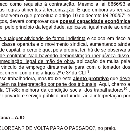
eço como requisito à contratação
. Mesmo a lei 8666/93 e
vas regras atinentes à terceirização. É que embora as regras
8
observem o que preceitua o artigo 10 do decreto-lei 200/67
e
rviços, deverá comprovar que
possui capacidade econômica
ue, pelo princípio da legalidade, aplica-se, igualmente ao ente
e qualquer atividade de forma indistinta
e coloca em risco a
a classe operária e o movimento sindical, aumentando ainda
de capital,
o certo é que, pela própria lei, há de se observar a
de contratar. Não havendo demonstração inequívoca disso
,
ermediação ilegal de mão de obra
, aplicação de multa pela
vínculo de emprego diretamente para com o tomador dos
9
decorrem
, conforme artigos 2º e 3º da CLT
.
asse trabalhadora, mas trouxe este
alento protetivo
que
deve
ém na interpretação por parte dos tribunais
. Aqui, chamo a
10
 da CF/88:
melhora da condição social dos trabalhadores
,
 privado e serviço público, incluindo, aí, a interpretação por
acia – AJD
-DELOREAN? DE VOLTA PARA O PASSADO?, no prelo.