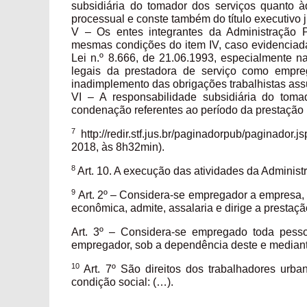
subsidiária do tomador dos serviços quanto à
processual e conste também do título executivo 
V – Os entes integrantes da Administração P
mesmas condições do item IV, caso evidenciad
Lei n.º 8.666, de 21.06.1993, especialmente n
legais da prestadora de serviço como empre
inadimplemento das obrigações trabalhistas as
VI – A responsabilidade subsidiária do tom
condenação referentes ao período da prestação 
7
http://redir.stf.jus.br/paginadorpub/pagin
2018, às 8h32min).
8
Art. 10. A execução das atividades da Adminis
9
Art. 2º – Considera-se empregador a empresa, i
econômica, admite, assalaria e dirige a prestaçã
Art. 3º – Considera-se empregado toda pesso
empregador, sob a dependência deste e mediante
10
Art. 7º São direitos dos trabalhadores urb
condição social: (…).