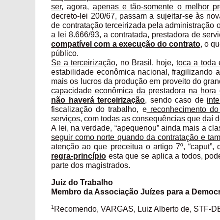
ser
, agora,
apenas e tão-somente o melhor pr
decreto-lei 200/67, passam a sujeitar-se às no
de contratação terceirizada pela administração 
a lei 8.666/93, a contratada, prestadora de se
compatível com a execução do contrato
, o q
público.
Se a terceirização
, no Brasil, hoje,
toca a toda 
estabilidade econômica nacional, fragilizando 
mais os lucros da produção em proveito do gran
capacidade econômica da prestadora na hora 
não haverá terceirização
, sendo caso de
int
fiscalização do trabalho, e
reconhecimento do 
serviços, com todas as consequências que daí 
A lei, na verdade, “apequenou” ainda mais a cl
seguir como norte quando da contratação e tamb
atenção ao que preceitua o artigo 7º, “caput”,
regra-princípio
esta que se aplica a todos, poder
parte dos magistrados.
Juiz do Trabalho
Membro da Associação Juízes para a Democr
1
Recomendo, VARGAS, Luiz Alberto de, STF