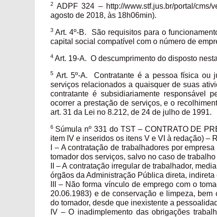
2
ADPF 324 – http://www.stf.jus.br/portal/cm
agosto de 2018, às 18h06min).
3
Art. 4º-B. São requisitos para o funcionamento
capital social compatível com o número de empr
4
Art. 19-A. O descumprimento do disposto nesta
5
Art. 5º-A. Contratante é a pessoa física ou
serviços relacionados a quaisquer de suas ativi
contratante é subsidiariamente responsável p
ocorrer a prestação de serviços, e o recolhimen
art. 31 da Lei no 8.212, de 24 de julho de 1991.
6
Súmula nº 331 do TST – CONTRATO DE PR
item IV e inseridos os itens V e VI à redação) 
I – A contratação de trabalhadores por empresa 
tomador dos serviços, salvo no caso de trabalho
II – A contratação irregular de trabalhador, me
órgãos da Administração Pública direta, indireta 
III – Não forma vínculo de emprego com o tomad
20.06.1983) e de conservação e limpeza, bem c
do tomador, desde que inexistente a pessoalida
IV – O inadimplemento das obrigações trabalhi