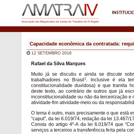
INSTITUCI
Notícias
Capacidade econômica da contratada: requis
12 SETEMBRO 2018
Rafael da Silva Marques
Muito já se discutiu e ainda se discute sob
1
trabalhadores no Brasil
. Inclusive é ela 
constitucionalidade duvidosa) e que tramita 
deste texto, ao contrário de outros que já esc
inconstitucionalidade ou não da terceirização e 
atividade-fim atividade-meio ou da responsabili
O tema é outro, mais precisamente o que está e
“caput”, da lei 6.019/74, redação da lei 13.467/17
Consta do artigo 4º-A da lei 6.019/74 que “Co
serviços a terceiros a transferência feita pela c