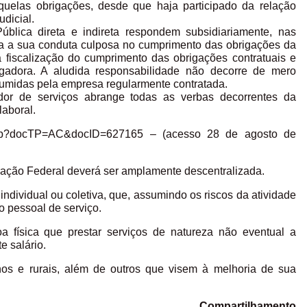
quelas obrigações, desde que haja participado da relação
judicial.
ública direta e indireta respondem subsidiariamente, nas
a a sua conduta culposa no cumprimento das obrigações da
a fiscalização do cumprimento das obrigações contratuais e
gadora. A aludida responsabilidade não decorre de mero
sumidas pela empresa regularmente contratada.
ador de serviços abrange todas as verbas decorrentes da
laboral.
ador.jsp?docTP=AC&docID=627165 – (acesso 28 de agosto de
tração Federal deverá ser amplamente descentralizada.
ndividual ou coletiva, que, assumindo os riscos da atividade
o pessoal de serviço.
a física que prestar serviços de natureza não eventual a
 salário.
anos e rurais, além de outros que visem à melhoria de sua
Compartilhamento