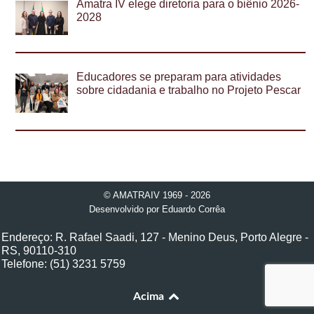
Amatra IV elege diretoria para o biênio 2026-
2028
Educadores se preparam para atividades
sobre cidadania e trabalho no Projeto Pescar
© AMATRAIV 1969 - 2026
Desenvolvido por
Eduardo Corrêa
Endereço: R. Rafael Saadi, 127 - Menino Deus, Porto Alegre -
RS, 90110-310
Telefone: (51) 3231 5759
Acima