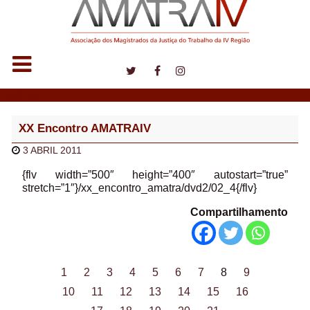
Notícias
XX Encontro AMATRAIV
3 ABRIL 2011
{flv width=”500″ height=”400″ autostart=”true”
stretch=”1″}/xx_encontro_amatra/dvd2/02_4{/flv}
Compartilhamento
1
2
3
4
5
6
7
8
9
10
11
12
13
14
15
16