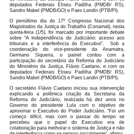
deputados Federais Eliseu Padilha (PMDB/ RS),
Sandro Mabel (PMDB/GO) e Paes Landin (PTB/PI).
O penúltimo dia do 17º Congresso Nacional dos
Magistrados da Justiça do Trabalho (Conamat), nesta
quinta-feira (1/5), foi marcado por importante debate
sobre “A Independência do Judiciário: acesso aos
tribunais e a interferência do Executivo”. Sob a
coordenação do vice-presidente da Anamatra,
Germano Siqueira, o painel contou com a
participação do secretário da Reforma do Judiciário
do Ministério da Justiça, Flávio Caetano, e com os
deputados Federais Eliseu Padilha (PMDB/ RS),
Sandro Mabel (PMDB/GO) e Paes Landin (PTB/PI).
O secretário Flávio Caetano iniciou sua intervenção
explicando a polêmica criação da Secretaria da
Reforma do Judiciário, realizada há dez anos no
Governo do presidente Lula com o objetivo de
aproximar o Executivo do Poder Judiciário. “Foi um
começo difícil, mas com o passar do tempo se
percebeu que o papel do Executivo era de
colaboração para melhorar o sistema de Justiça e não
de interferência como se pensou inicialmente”, afirma.