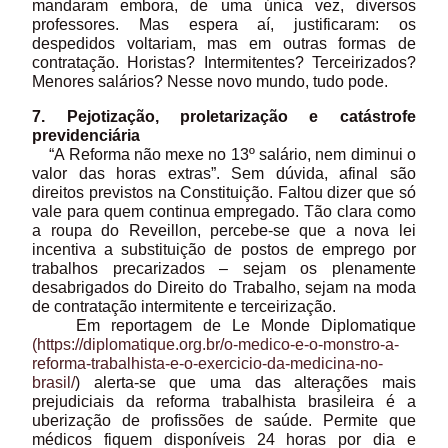
mandaram embora, de uma única vez, diversos
professores. Mas espera aí, justificaram: os
despedidos voltariam, mas em outras formas de
contratação. Horistas? Intermitentes? Terceirizados?
Menores salários? Nesse novo mundo, tudo pode.
7. Pejotização, proletarização e catástrofe
previdenciária
“A Reforma não mexe no 13º salário, nem diminui o
valor das horas extras”. Sem dúvida, afinal são
direitos previstos na Constituição. Faltou dizer que só
vale para quem continua empregado. Tão clara como
a roupa do Reveillon, percebe-se que a nova lei
incentiva a substituição de postos de emprego por
trabalhos precarizados – sejam os plenamente
desabrigados do Direito do Trabalho, sejam na moda
de contratação intermitente e terceirização.
Em reportagem de Le Monde Diplomatique
(https://diplomatique.org.br/o-medico-e-o-monstro-a-
reforma-trabalhista-e-o-exercicio-da-medicina-no-
brasil/
) alerta-se que uma das alterações mais
prejudiciais da reforma trabalhista brasileira é a
uberização de profissões de saúde. Permite que
médicos fiquem disponíveis 24 horas por dia e