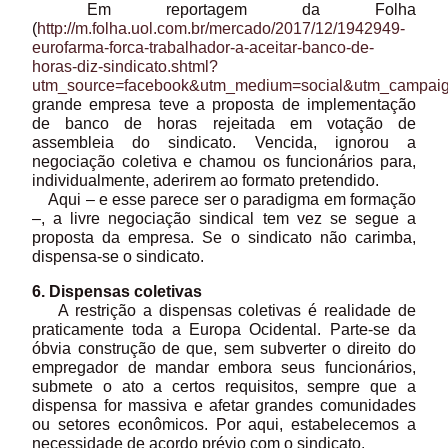
Em reportagem da Folha
(
http://m.folha.uol.com.br/mercado/2017/12/1942949-
eurofarma-forca-trabalhador-a-aceitar-banco-de-
horas-diz-sindicato.shtml?
utm_source=facebook&utm_medium=social&utm_campaig
grande empresa teve a proposta de implementação
de banco de horas rejeitada em votação de
assembleia do sindicato. Vencida, ignorou a
negociação coletiva e chamou os funcionários para,
individualmente, aderirem ao formato pretendido.
Aqui – e esse parece ser o paradigma em formação
–, a livre negociação sindical tem vez se segue a
proposta da empresa. Se o sindicato não carimba,
dispensa-se o sindicato.
6. Dispensas coletivas
A restrição a dispensas coletivas é realidade de
praticamente toda a Europa Ocidental. Parte-se da
óbvia construção de que, sem subverter o direito do
empregador de mandar embora seus funcionários,
submete o ato a certos requisitos, sempre que a
dispensa for massiva e afetar grandes comunidades
ou setores econômicos. Por aqui, estabelecemos a
necessidade de acordo prévio com o sindicato.