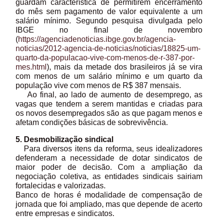
guardam característica de permitirem encerramento
do mês sem pagamento de valor equivalente a um
salário mínimo. Segundo pesquisa divulgada pelo
IBGE no final de novembro
(
https://agenciadenoticias.ibge.gov.br/agencia-
noticias/2012-agencia-de-noticias/noticias/18825-um-
quarto-da-populacao-vive-com-menos-de-r-387-por-
mes.html
), mais da metade dos brasileiros já se vira
com menos de um salário mínimo e um quarto da
população vive com menos de R$ 387 mensais.
Ao final, ao lado de aumento de desemprego, as
vagas que tendem a serem mantidas e criadas para
os novos desempregados são as que pagam menos e
afetam condições básicas de sobrevivência.
5. Desmobilização sindical
Para diversos itens da reforma, seus idealizadores
defenderam a necessidade de dotar sindicatos de
maior poder de decisão. Com a ampliação da
negociação coletiva, as entidades sindicais sairiam
fortalecidas e valorizadas.
Banco de horas é modalidade de compensação de
jornada que foi ampliado, mas que depende de acerto
entre empresas e sindicatos.