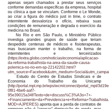
apenas sejam chamados a prestar seus serviços
conforme demandas específicas da empresa, hospital
ou clínica a que se vinculam. Conforme o Le Monde,
ao criar a figura do médico just in time, o contrato
intermitente desvaloriza o ofício, rebaixa suas
condições de remuneração e degrada o exercício da
medicina no Brasil.
No Rio e em São Paulo, o Ministério Público
investiga grandes grupos de saúde que teriam
despedido centenas de médicos e fisioterapeutas,
mas buscaram manter o trabalho, na forma de
intermitentes e terceirizados
(
https://extra.globo.com/noticias/economia/aplicacao-
da-reforma-trabalhista-na-area-da-saude-causa-
polemica-no-rio-em-sp-22142202.html?
utm_source=Facebook&utm_medium=Social&utm_campai
Estudo do Centro de Estudos Sindicais e de
Economia do Trabalho da Unicamp
(
http://portal.mpt.mp.br/wps/wcm/connect/portal_mpt/3d19
0f81-4be6-aaf7-
95e39015a34f/Texto+de+discuss%C3%A3o+7+-
+Financiamento+da+Previdencia+e+Reforma+Trabalhista.
MOD=AJPERES
) aponta que a perda de contratos de
emprego não é “apenas” diminuição de renda, mas