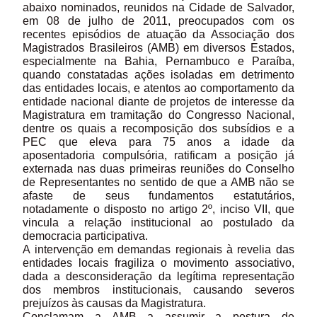
abaixo nominados, reunidos na Cidade de Salvador,
em 08 de julho de 2011, preocupados com os
recentes episódios de atuação da Associação dos
Magistrados Brasileiros (AMB) em diversos Estados,
especialmente na Bahia, Pernambuco e Paraíba,
quando constatadas ações isoladas em detrimento
das entidades locais, e atentos ao comportamento da
entidade nacional diante de projetos de interesse da
Magistratura em tramitação do Congresso Nacional,
dentre os quais a recomposição dos subsídios e a
PEC que eleva para 75 anos a idade da
aposentadoria compulsória, ratificam a posição já
externada nas duas primeiras reuniões do Conselho
de Representantes no sentido de que a AMB não se
afaste de seus fundamentos estatutários,
notadamente o disposto no artigo 2º, inciso VII, que
vincula a relação institucional ao postulado da
democracia participativa.
A intervenção em demandas regionais à revelia das
entidades locais fragiliza o movimento associativo,
dada a desconsideração da legítima representação
dos membros institucionais, causando severos
prejuízos às causas da Magistratura.
Conclamam a AMB a assumir a postura de