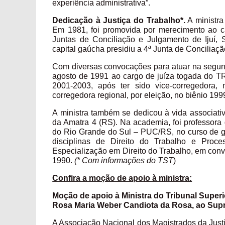
experiência administrativa”.
Dedicação à Justiça do Trabalho*.
A ministra
Em 1981, foi promovida por merecimento ao c
Juntas de Conciliação e Julgamento de Ijuí, 
capital gaúcha presidiu a 4ª Junta de Conciliaç
Com diversas convocações para atuar na segun
agosto de 1991 ao cargo de juíza togada do TR
2001-2003, após ter sido vice-corregedora
corregedora regional, por eleição, no biênio 1
A ministra também se dedicou à vida associativ
da Amatra 4 (RS). Na academia, foi professora 
do Rio Grande do Sul – PUC/RS, no curso de g
disciplinas de Direito do Trabalho e Proc
Especialização em Direito do Trabalho, em con
1990.
(* Com informações do TST
)
Confira a moção de apoio à ministra:
Moção de apoio à Ministra do Tribunal Superi
Rosa Maria Weber Candiota da Rosa, ao Supr
A Associação Nacional dos Magistrados da Justi