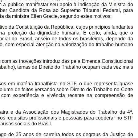
 a público manifestar seu apoio à indicação da Ministra do
eber Candiota da Rosa ao Supremo Tribunal Federal, para
a da ministra Ellen Gracie, segundo estes motivos:
tivo da Constituição da República, cujos princípios fundantes
 na proteção da dignidade humana. É certo, ainda, que o
ial do Brasil, anseio de todos os brasileiros, depende da
o, com especial atenção na valorização do trabalho humano
ais com as inovações introduzidas pela Emenda Constitucional
abalho), temas de Direito do Trabalho ocupam cada vez mais
sos em matéria trabalhista no STF, o que representa quase
volume de feitos versando sobre Direito do Trabalho na Corte
 com experiência e vivência recente na compreensão de
atra e da Associação dos Magistrados do Trabalho da 4ª.
s requisitos profissionais e pessoais para cooperar no STF
usas sociais do Brasil.
ngo de 35 anos de carreira todos os degraus da Justiça do