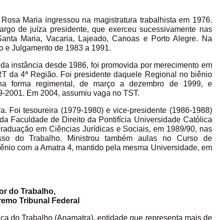
 Rosa Maria ingressou na magistratura trabalhista em 1976.
argo de juíza presidente, que exerceu sucessivamente nas
Santa Maria, Vacaria, Lajeado, Canoas e Porto Alegre. Na
ão e Julgamento de 1983 a 1991.
da instância desde 1986, foi promovida por merecimento em
T da 4ª Região. Foi presidente daquele Regional no biênio
, na forma regimental, de março a dezembro de 1999, e
999-2001. Em 2004, assumiu vaga no TST.
a. Foi tesoureira (1979-1980) e vice-presidente (1986-1988)
da Faculdade de Direito da Pontifícia Universidade Católica
raduação em Ciências Jurídicas e Sociais, em 1989/90, nas
esso do Trabalho. Ministrou também aulas no Curso de
vênio com a Amatra 4, mantido pela mesma Universidade, em
or do Trabalho,
emo Tribunal Federal
ça do Trabalho (Anamatra), entidade que representa mais de