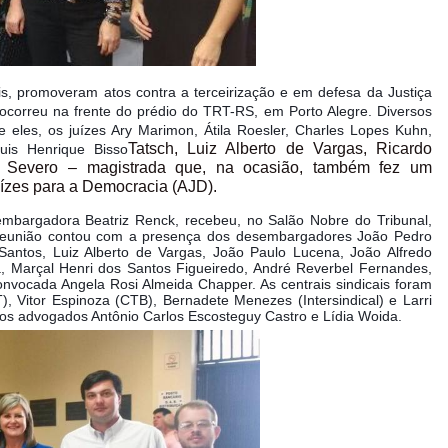
cais, promoveram atos contra a terceirização e em defesa da Justiça
correu na frente do prédio do TRT-RS, em Porto Alegre. Diversos
 eles, os juízes Ary Marimon, Átila Roesler, Charles Lopes Kuhn,
Tatsch, Luiz Alberto de Vargas, Ricardo
uis Henrique Bisso
e Severo – magistrada que, na ocasião, também fez um
zes para a Democracia (AJD).
mbargadora Beatriz Renck, recebeu, no Salão Nobre do Tribunal,
a reunião contou com a presença dos desembargadores João Pedro
 Santos, Luiz Alberto de Vargas, João Paulo Lucena, João Alfredo
, Marçal Henri dos Santos Figueiredo, André Reverbel Fernandes,
onvocada Angela Rosi Almeida Chapper. As centrais sindicais foram
), Vitor Espinoza (CTB), Bernadete Menezes (Intersindical) e Larri
os advogados Antônio Carlos Escosteguy Castro e Lídia Woida.