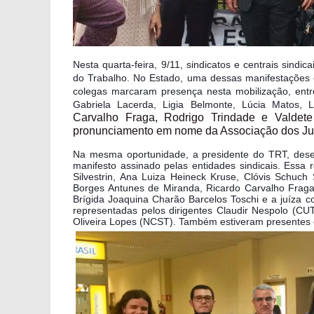
Nesta quarta-feira, 9/11, sindicatos e centrais sindi
do Trabalho. No Estado, uma dessas manifestações o
colegas marcaram presença nesta mobilização, entre
Gabriela Lacerda, Ligia Belmonte, Lúcia Matos, L
Carvalho Fraga, Rodrigo Trindade e Valdet
pronunciamento em nome da Associação dos Juí
Na mesma oportunidade, a presidente do TRT, dese
manifesto assinado pelas entidades sindicais. Ess
Silvestrin, Ana Luiza Heineck Kruse, Clóvis Schuch
Borges Antunes de Miranda, Ricardo Carvalho Fraga
Brígida Joaquina Charão Barcelos Toschi e a juíza c
representadas pelos dirigentes Claudir Nespolo (CUT
Oliveira Lopes (NCST). Também estiveram presentes 