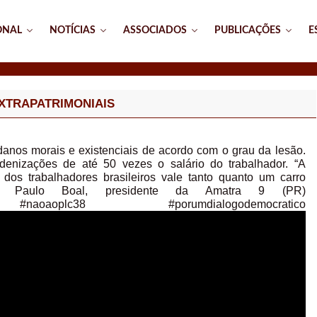
ONAL
NOTÍCIAS
ASSOCIADOS
PUBLICAÇÕES
E
XTRAPATRIMONIAIS
danos morais e existenciais de acordo com o grau da lesão.
ndenizações de até 50 vezes o salário do trabalhador. “A
 dos trabalhadores brasileiros vale tanto quanto um carro
ho Paulo Boal, presidente da Amatra 9 (PR)
em #naoaoplc38 #porumdialogodemocratico