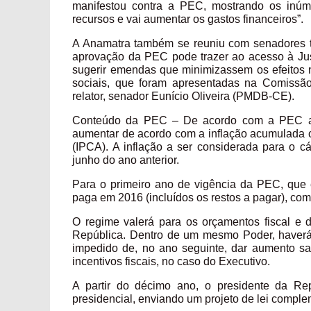
manifestou contra a PEC, mostrando os inúm
recursos e vai aumentar os gastos financeiros”.
A Anamatra também se reuniu com senadores te
aprovação da PEC pode trazer ao acesso à Jus
sugerir emendas que minimizassem os efeitos n
sociais, que foram apresentadas na Comissão 
relator, senador Eunício Oliveira (PMDB-CE).
Conteúdo da PEC – De acordo com a PEC apro
aumentar de acordo com a inflação acumulada 
(IPCA). A inflação a ser considerada para o c
junho do ano anterior.
Para o primeiro ano de vigência da PEC, que 
paga em 2016 (incluídos os restos a pagar), com 
O regime valerá para os orçamentos fiscal e 
República. Dentro de um mesmo Poder, haverá l
impedido de, no ano seguinte, dar aumento sal
incentivos fiscais, no caso do Executivo.
A partir do décimo ano, o presidente da Re
presidencial, enviando um projeto de lei compl