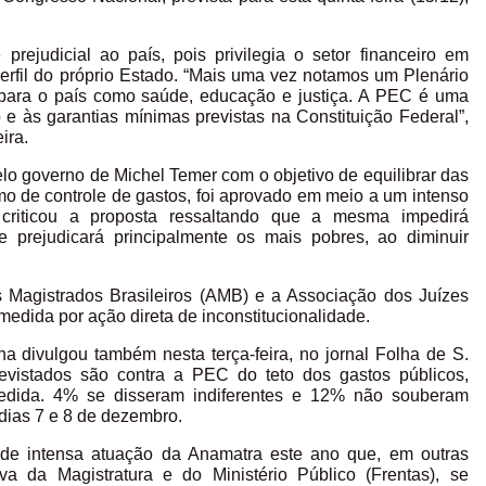
rejudicial ao país, pois privilegia o setor financeiro em
perfil do próprio Estado. “Mais uma vez notamos um Plenário
para o país como saúde, educação e justiça. A PEC é uma
o e às garantias mínimas previstas na Constituição Federal”,
ira.
o governo de Michel Temer com o objetivo de equilibrar das
o de controle de gastos, foi aprovado em meio a um intenso
 criticou a proposta ressaltando que a mesma impedirá
e prejudicará principalmente os mais pobres, ao diminuir
 Magistrados Brasileiros (AMB) e a Associação dos Juízes
 medida por ação direta de inconstitucionalidade.
a divulgou também nesta terça-feira, no jornal Folha de S.
evistados são contra a PEC do teto dos gastos públicos,
dida. 4% se disseram indiferentes e 12% não souberam
dias 7 e 8 de dezembro.
 de intensa atuação da Anamatra este ano que, em outras
va da Magistratura e do Ministério Público (Frentas), se