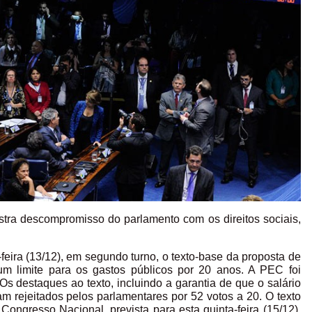
ra descompromisso do parlamento com os direitos sociais,
feira (13/12), em segundo turno, o texto-base da proposta de
um limite para os gastos públicos por 20 anos. A PEC foi
Os destaques ao texto, incluindo a garantia de que o salário
am rejeitados pelos parlamentares por 52 votos a 20. O texto
ngresso Nacional, prevista para esta quinta-feira (15/12),